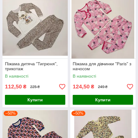
Піжама дитяча "Тигрюня",
Піжама для дівчинки "Paris" з
трикотаж
начосом
В наявності
В наявності
112,50
124,50
₴
₴
225 ₴
249 ₴
Купити
Купити
–50%
–50%