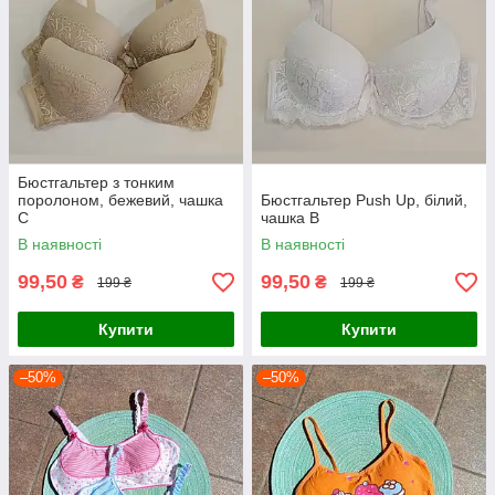
Бюстгальтер з тонким
поролоном, бежевий, чашка
Бюстгальтер Push Up, білий,
С
чашка В
В наявності
В наявності
99,50
99,50
₴
₴
199 ₴
199 ₴
Купити
Купити
–50%
–50%