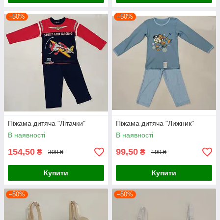
–50%
–50%
Піжама дитяча "Літачки"
Піжама дитяча "Лижник"
В наявності
В наявності
154,50
99,50
₴
₴
309 ₴
199 ₴
Купити
Купити
–50%
–50%