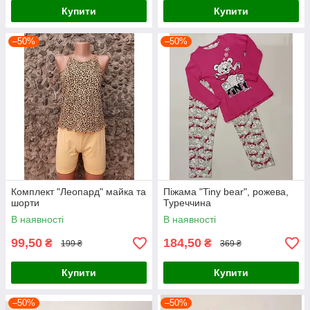
Купити
Купити
–50%
–50%
Комплект "Леопард" майка та
Піжама "Tiny bear", рожева,
шорти
Туреччина
В наявності
В наявності
99,50
184,50
₴
₴
199 ₴
369 ₴
Купити
Купити
–50%
–50%