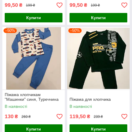
99,50
99,50
₴
₴
199 ₴
199 ₴
Купити
Купити
–50%
–50%
Піжама хлопчикам
"Машинки" синя, Туреччина
Піжама для хлопчика
В наявності
В наявності
130
119,50
₴
₴
260 ₴
239 ₴
Купити
Купити