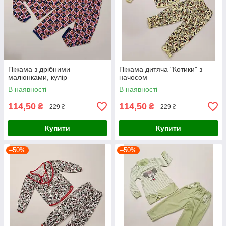
Піжама з дрібними
Піжама дитяча "Котики" з
малюнками, кулір
начосом
В наявності
В наявності
114,50
114,50
₴
₴
229 ₴
229 ₴
Купити
Купити
–50%
–50%