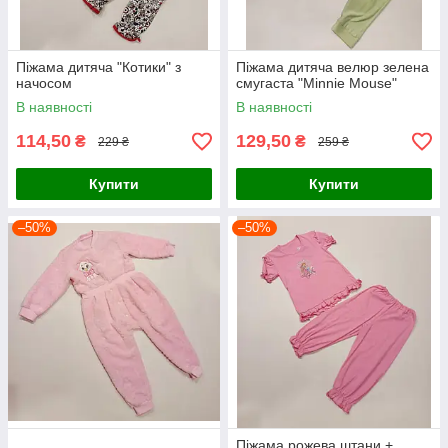
Піжама дитяча "Котики" з
Піжама дитяча велюр зелена
начосом
смугаста "Minnie Mouse"
В наявності
В наявності
114,50
129,50
₴
₴
229 ₴
259 ₴
Купити
Купити
–50%
–50%
Піжама рожева штани +