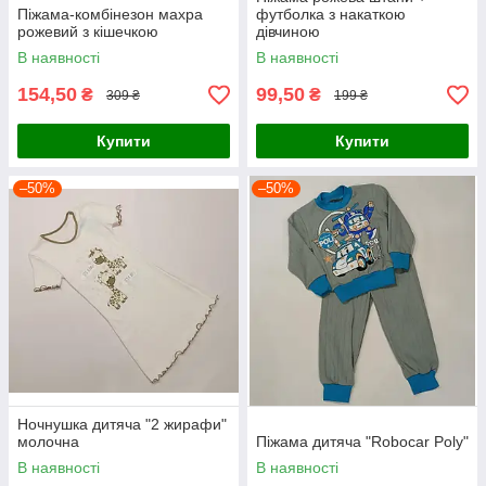
Піжама-комбінезон махра
футболка з накаткою
рожевий з кішечкою
дівчиною
В наявності
В наявності
154,50
99,50
₴
₴
309 ₴
199 ₴
Купити
Купити
–50%
–50%
Ночнушка дитяча "2 жирафи"
молочна
Піжама дитяча "Robocar Poly"
В наявності
В наявності