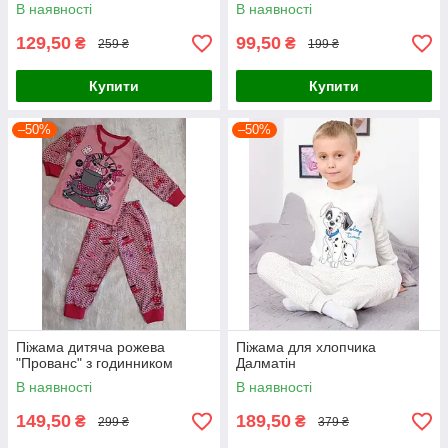
В наявності
В наявності
129,50
99,50
₴
₴
259 ₴
199 ₴
Купити
Купити
–50%
–50%
Піжама дитяча рожева
Піжама для хлопчика
"Прованс" з годинником
Далматін
В наявності
В наявності
149,50
189,50
₴
₴
299 ₴
379 ₴