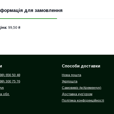
нформація для замовлення
іна:
99,50 ₴
и
Способи доставки
098) 656 50 48
Нова пошта
098) 300 75 76
Укрпошта
чук
Самовивіз (м.Кременчук)
а обл.
Доставка кур'єром
Політика конфіденційності