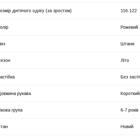
озмір дитячого одягу (за зростом)
116-122
олір
Рожевий
Низ
Штани
Сезон
Літо
астібка
Без засті
овжина рукава
Короткий
ікова група
6-7 років
Стан
Новий