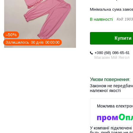
Мінімальна сума замов
В наявності
Код:
1903
–50%
Купити
Залишилось
0
0
днів
0
0
0
0
0
0
+380 (68) 086-65-61
Магазин Мій Янгол
Законом не передбач
належної якості
У компанії підключені
будь-який товар не п