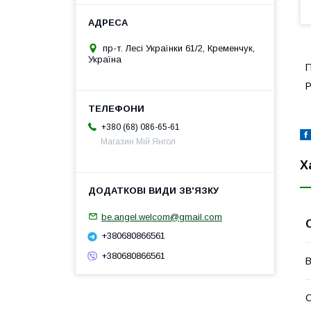
пр-т. Лесі Українки 61/2, Кременчук,
Україна
П
Р
+380 (68) 086-65-61
Магазин Мій Янгол
Х
be.angel.welcom@gmail.com
+380680866561
+380680866561
В
С