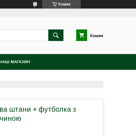
Кошик
Кошик
НАШ МАГАЗИН
ва штани + футболка з
вчиною