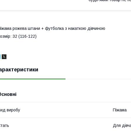
іжама рожева штани + футболка з накаткою дівчиною
озмір: 32 (116-122)
арактеристики
Основні
ид виробу
Піжама
тать
Для дівч