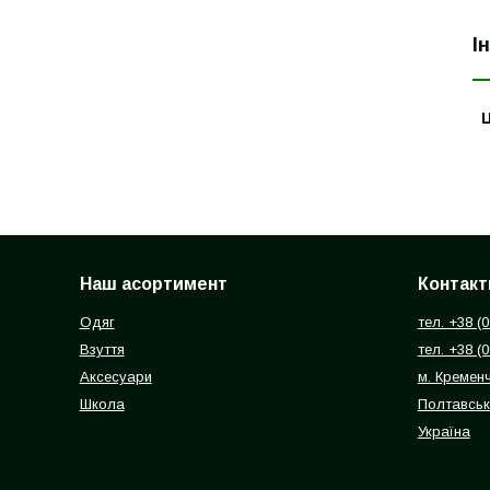
І
Ц
Наш асортимент
Контакт
Одяг
тел. +38 (
Взуття
тел. +38 (
Аксесуари
м. Кремен
Школа
Полтавськ
Україна