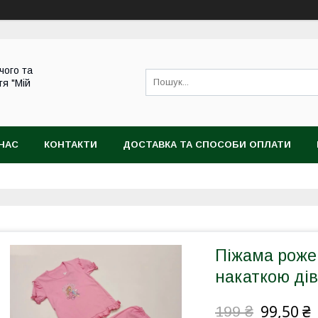
чого та
тя "Мій
НАС
КОНТАКТИ
ДОСТАВКА ТА СПОСОБИ ОПЛАТИ
Піжама роже
накаткою ді
99,50 ₴
199 ₴