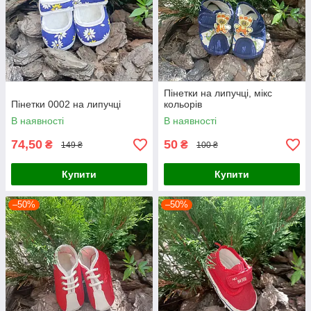
Пінетки на липучці, мікс
Пінетки 0002 на липучці
кольорів
В наявності
В наявності
74,50
50
₴
₴
149 ₴
100 ₴
Купити
Купити
–50%
–50%