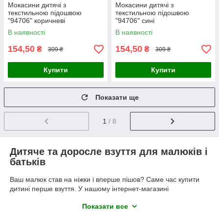
Мокасини дитячі з
Мокасини дитячі з
текстильною підошвою
текстильною підошвою
"94706" коричневі
"94706" сині
В наявності
В наявності
154,50
154,50
₴
₴
309 ₴
309 ₴
Купити
Купити
Показати ще
1
/ 8
Дитяче та доросле взуття для малюків і
батьків
Ваш малюк став на ніжки і вперше пішов? Саме час купити
дитині перше взуття. У нашому інтернет-магазині
представлене взуття для ваших діток з найперших кроків і до
Показати все
школи, а також модні колекції для школярів до 14 років.