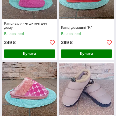
Капці-валянки дитячі для
дому
Капці домашні "R"
В наявності
В наявності
249
299
₴
₴
Купити
Купити