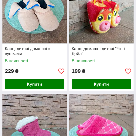
Капці дитячі домашні з
Капці домашні дитячі "Чіп і
вушками
Дейл"
В наявності
В наявності
229
199
₴
₴
Купити
Купити