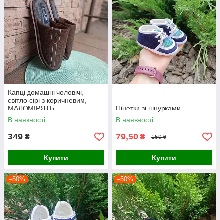
Капці домашні чоловічі,
світло-сірі з коричневим,
МАЛОМІРЯТЬ
Пінетки зі шнурками
В наявності
В наявності
349
79,50
₴
₴
159 ₴
Купити
Купити
–50%
–50%