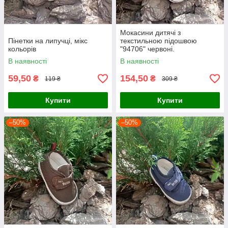
Мокасини дитячі з
Пінетки на липучці, мікс
текстильною підошвою
кольорів
"94706" червоні.
В наявності
В наявності
59,50
154,50
₴
₴
119 ₴
309 ₴
Купити
Купити
–50%
–50%