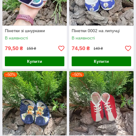
Пінетки зі шнурками
Пінетки 0002 на липучці
В наявності
В наявності
79,50
74,50
₴
₴
159 ₴
149 ₴
Купити
Купити
–50%
–50%