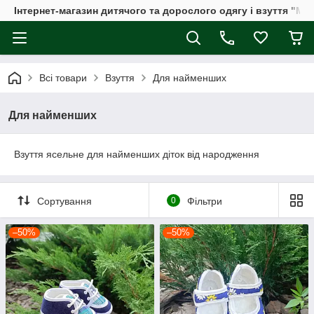
Інтернет-магазин дитячого та дорослого одягу і взуття "Мі
Всі товари
Взуття
Для найменших
Для найменших
Взуття ясельне для найменших діток від народження
Сортування
0
Фільтри
–50%
–50%