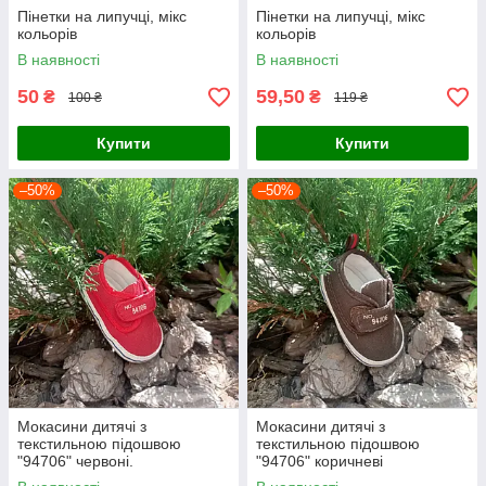
Пінетки на липучці, мікс
Пінетки на липучці, мікс
кольорів
кольорів
В наявності
В наявності
50
59,50
₴
₴
100 ₴
119 ₴
Купити
Купити
–50%
–50%
Мокасини дитячі з
Мокасини дитячі з
текстильною підошвою
текстильною підошвою
"94706" червоні.
"94706" коричневі