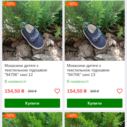
–50%
–50%
Мокасини дитячі з
Мокасини дитячі з
текстильною підошвою
текстильною підошвою
"94706" сині 12
"94706" сині 13
В наявності
В наявності
154,50
154,50
₴
₴
309 ₴
309 ₴
Купити
Купити
–50%
–50%