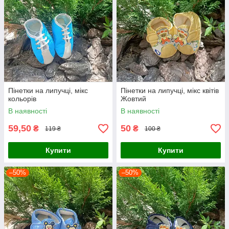
Пінетки на липучці, мікс
Пінетки на липучці, мікс квітів
кольорів
Жовтий
В наявності
В наявності
59,50
50
₴
₴
119 ₴
100 ₴
Купити
Купити
–50%
–50%