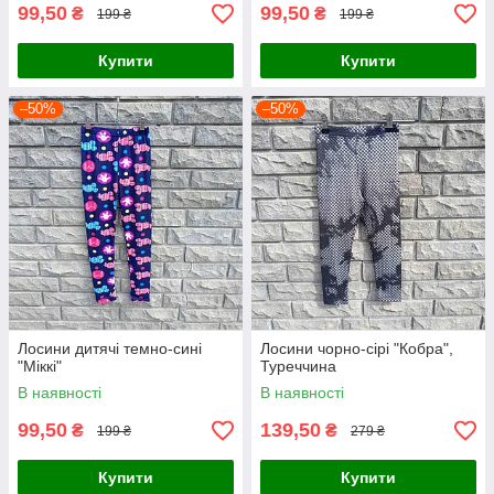
99,50
99,50
₴
₴
199 ₴
199 ₴
Купити
Купити
–50%
–50%
Лосини дитячі темно-сині
Лосини чорно-сірі "Кобра",
"Міккі"
Туреччина
В наявності
В наявності
99,50
139,50
₴
₴
199 ₴
279 ₴
Купити
Купити