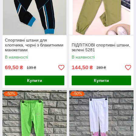
Спортивні штани для
хлопчика, чорні з блакитними
ПІДЛІТКОВІ спортивні штани,
манжетами
зелені 5281
В наявності
В наявності
69,50
144,50
₴
₴
139 ₴
289 ₴
Купити
Купити
–50%
–50%