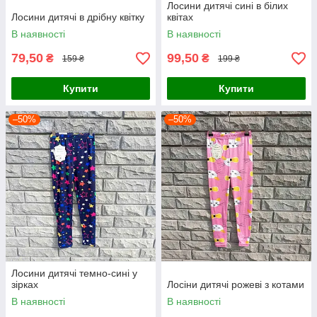
Лосини дитячі сині в білих
Лосини дитячі в дрібну квітку
квітах
В наявності
В наявності
79,50
99,50
₴
₴
159 ₴
199 ₴
Купити
Купити
–50%
–50%
Лосини дитячі темно-сині у
зірках
Лосіни дитячі рожеві з котами
В наявності
В наявності