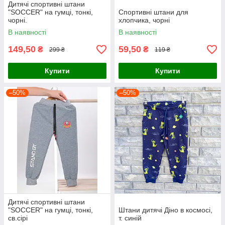
Дитячі спортивні штани
"SOCCER" на гумці, тонкі,
Спортивні штани для
чорні.
хлопчика, чорні
В наявності
В наявності
149,50
59,50
₴
₴
299 ₴
119 ₴
Купити
Купити
–50%
–50%
Дитячі спортивні штани
"SOCCER" на гумці, тонкі,
Штани дитячі Діно в космосі,
св.сірі
т. синій