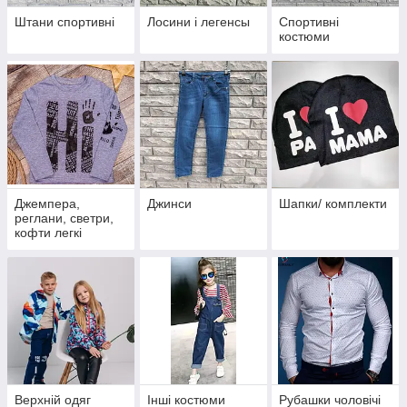
Штани спортивні
Лосини і легенсы
Спортивні
костюми
Джемпера,
Джинси
Шапки/ комплекти
реглани, светри,
кофти легкі
Верхній одяг
Інші костюми
Рубашки чоловічі