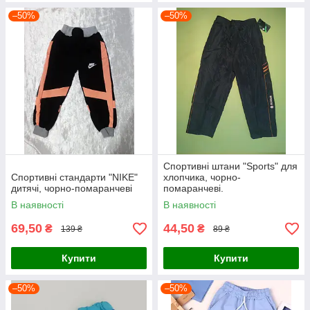
–50%
–50%
Спортивні штани "Sports" для
Спортивні стандарти "NIKE"
хлопчика, чорно-
дитячі, чорно-помаранчеві
помаранчеві.
В наявності
В наявності
69,50
44,50
₴
₴
139 ₴
89 ₴
Купити
Купити
–50%
–50%