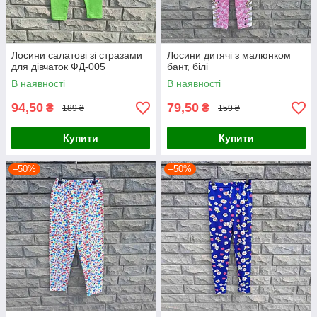
Лосини салатові зі стразами
Лосини дитячі з малюнком
для дівчаток ФД-005
бант, білі
В наявності
В наявності
94,50
79,50
₴
₴
189 ₴
159 ₴
Купити
Купити
–50%
–50%