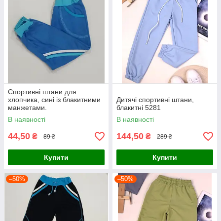
Спортивні штани для
хлопчика, сині із блакитними
Дитячі спортивні штани,
манжетами.
блакитні 5281
В наявності
В наявності
44,50
144,50
₴
₴
89 ₴
289 ₴
Купити
Купити
–50%
–50%