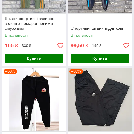
Штани спортивні захисно-
зелені з помаранчевими
смужками
Спортивні штани підліткові
В наявності
В наявності
165
99,50
₴
₴
330 ₴
199 ₴
Купити
Купити
–50%
–50%