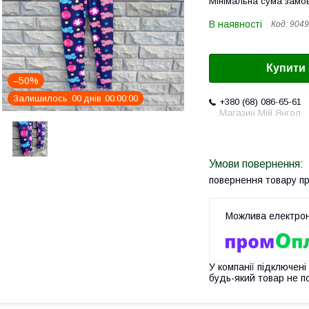
Мінімальна сума замов
В наявності
Код:
9049
Купити
–50%
Залишилось
0
0
днів
0
0
0
0
0
0
+380 (68) 086-65-61
Магазин Мій Янгол
повернення товару п
У компанії підключені
будь-який товар не п