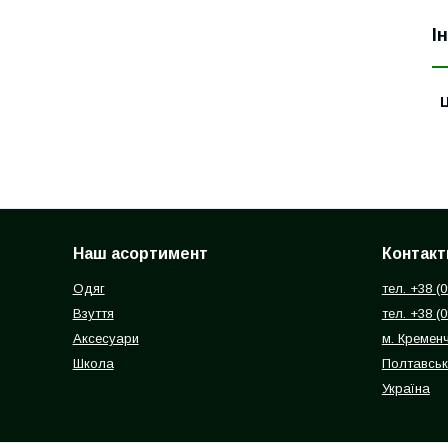
І
Ц
Наш асортимент
Контакт
Одяг
тел. +38 (
Взуття
тел. +38 (
Аксесуари
м. Кремен
Школа
Полтавськ
Україна