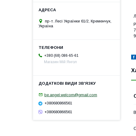
Л
пр-т. Лесі Українки 61/2, Кременчук,
Р
Україна
7
9
+380 (68) 086-65-61
Магазин Мій Янгол
Х
be.angel.welcom@gmail.com
+380680866561
+380680866561
В
С