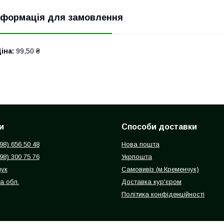
нформація для замовлення
іна:
99,50 ₴
и
Способи доставки
098) 656 50 48
Нова пошта
098) 300 75 76
Укрпошта
чук
Самовивіз (м.Кременчук)
а обл.
Доставка кур'єром
Політика конфіденційності