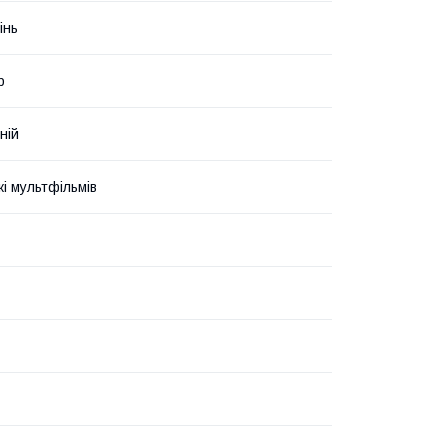
інь
р
ній
і мультфільмів