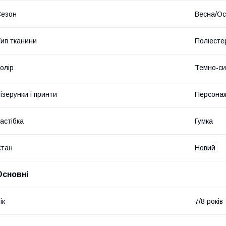
Сезон
Весна/Ос
ип тканини
Поліесте
олір
Темно-си
ізерунки і принти
Персонаж
астібка
Гумка
Стан
Новий
Основні
ік
7/8 років