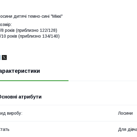
осини дитячі темно-сині "Міккі"
озмір:
/8 років (приблизно 122/128)
/10 років (приблизно 134/140)
арактеристики
Основні атрибути
ид виробу:
Лосини
тать
Для дівч