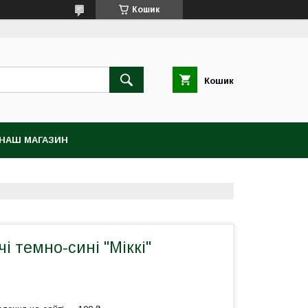
Кошик
Кошик
НАШ МАГАЗИН
і темно-сині "Міккі"