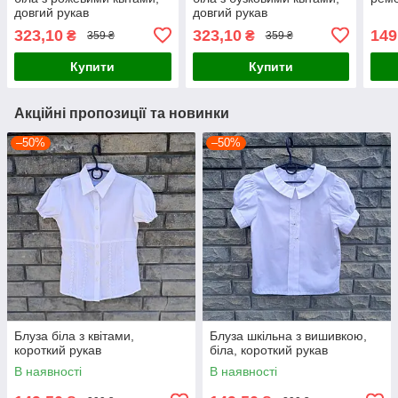
довгий рукав
довгий рукав
323,10
323,10
149
₴
₴
359 ₴
359 ₴
Купити
Купити
Акційні пропозиції та новинки
–50%
–50%
Блуза біла з квітами,
Блуза шкільна з вишивкою,
короткий рукав
біла, короткий рукав
В наявності
В наявності