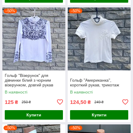
–50%
–50%
Гольф "Візерунок" для
дівчинки білий з чорним
Гольф "Американка",
візерунком, довгий рукав
короткий рукав, трикотаж
В наявності
В наявності
125
124,50
₴
₴
250 ₴
249 ₴
Купити
Купити
–50%
–50%