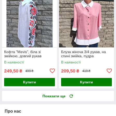
Кофта "Mevis", біла зі
Блуза жіноча 3/4 рукав, на
змійкою, довгий рукав
спині змійка, пудра
В наявності
В наявності
249,50
209,50
₴
₴
499 ₴
419 ₴
Купити
Купити
Показати ще
Про нас