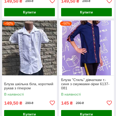
149,50
149,50
₴
₴
299 ₴
299 ₴
Купити
Купити
–50%
–50%
Блуза "Стиль" дівчаткам т.-
Блуза шкільна біла, короткий
синя з смужками-зірки 6137-
рукав з гіпюром
081
В наявності
В наявності
149,50
145
₴
₴
299 ₴
290 ₴
Купити
Купити