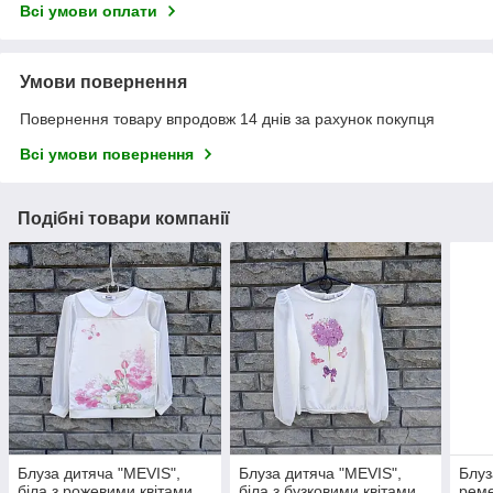
Всі умови оплати
Умови повернення
Повернення товару впродовж 14 днів за рахунок покупця
Всі умови повернення
Подібні товари компанії
Блуза дитяча "MEVIS",
Блуза дитяча "MEVIS",
Блуз
біла з рожевими квітами,
біла з бузковими квітами,
рем