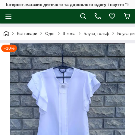
Інтернет-магазин дитячого та дорослого одягу і взуття "Мі
Всі товари
Одяг
Школа
Блузи, гольф
Блуза ди
–10%