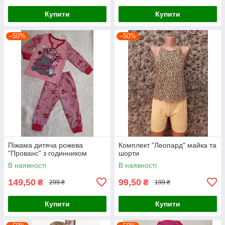
Купити
Купити
–50%
–50%
Піжама дитяча рожева
Комплект "Леопард" майка та
"Прованс" з годинником
шорти
В наявності
В наявності
149,50
99,50
₴
₴
299 ₴
199 ₴
Купити
Купити