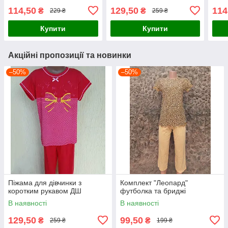
114,50
129,50
114
₴
₴
229 ₴
259 ₴
Купити
Купити
Акційні пропозиції та новинки
–50%
–50%
Піжама для дівчинки з
Комплект "Леопард"
коротким рукавом ДШ
футболка та бриджі
В наявності
В наявності
129,50
99,50
₴
₴
259 ₴
199 ₴