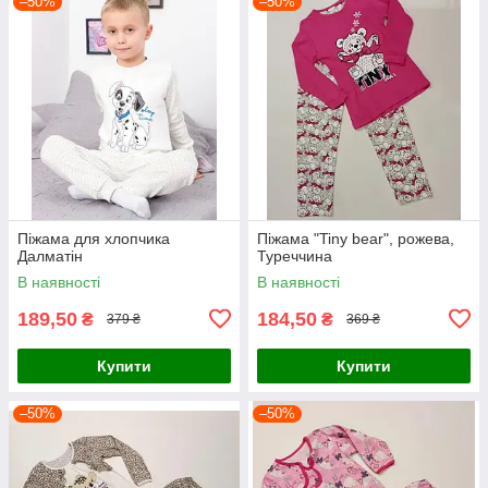
–50%
–50%
Піжама для хлопчика
Піжама "Tiny bear", рожева,
Далматін
Туреччина
В наявності
В наявності
189,50
184,50
₴
₴
379 ₴
369 ₴
Купити
Купити
–50%
–50%