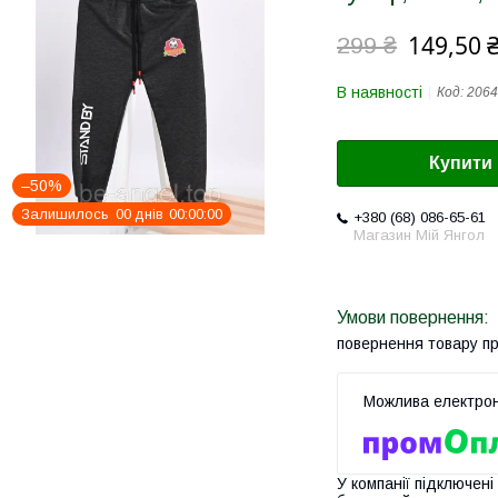
149,50 
299 ₴
В наявності
Код:
2064
Купити
–50%
Залишилось
0
0
днів
0
0
0
0
0
0
+380 (68) 086-65-61
Магазин Мій Янгол
повернення товару п
У компанії підключені