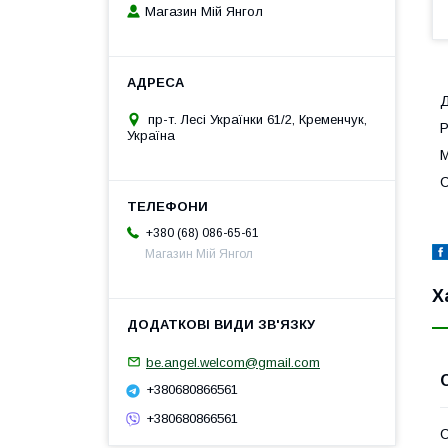
Магазин Мій Янгол
Д
пр-т. Лесі Українки 61/2, Кременчук,
Р
Україна
М
С
+380 (68) 086-65-61
Магазин Мій Янгол
Х
be.angel.welcom@gmail.com
+380680866561
+380680866561
С