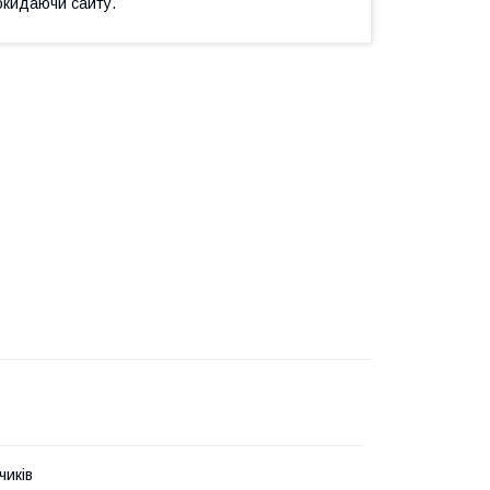
окидаючи сайту.
чиків