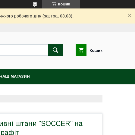
Кошик
ижчого робочого дня (завтра, 08.08).
Кошик
НАШ МАГАЗИН
тивні штани "SOCCER" на
 графіт