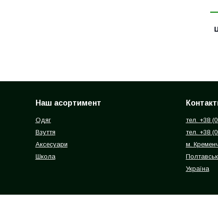
Ц
Наш асортимент
Контакт
Одяг
тел. +38 (
Взуття
тел. +38 (
Аксесуари
м. Кремен
Школа
Полтавськ
Україна