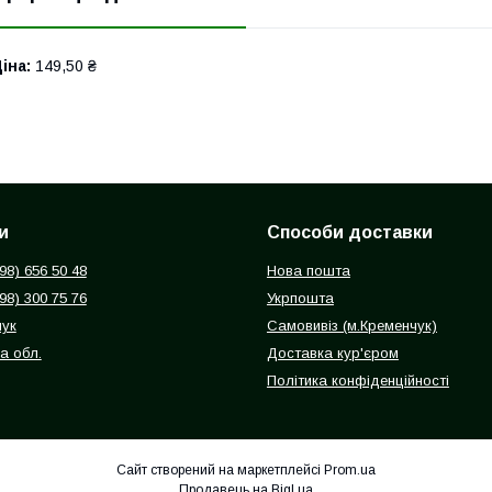
іна:
149,50 ₴
и
Способи доставки
098) 656 50 48
Нова пошта
098) 300 75 76
Укрпошта
чук
Самовивіз (м.Кременчук)
а обл.
Доставка кур'єром
Політика конфіденційності
Сайт створений на маркетплейсі
Prom.ua
Продавець на Bigl.ua