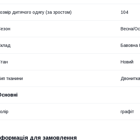
озмір дитячого одягу (за зростом)
104
Сезон
Весна/Ос
Склад
Бавовна 
Стан
Новий
ип тканини
Двонитк
Основні
олір
графіт
нформація для замовлення