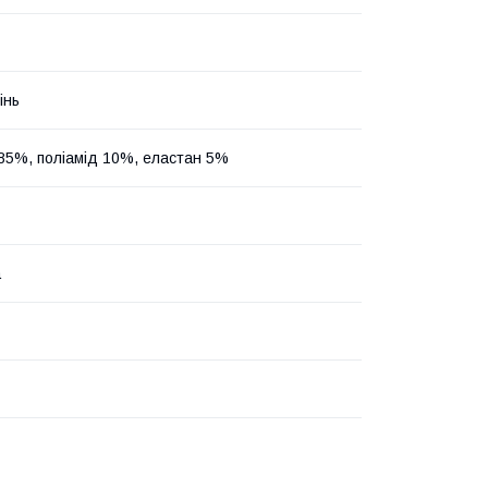
інь
85%, поліамід 10%, еластан 5%
а