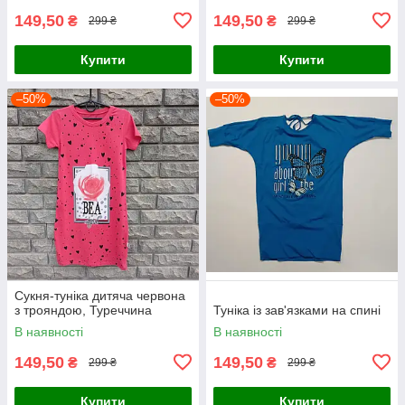
149,50
149,50
₴
₴
299 ₴
299 ₴
Купити
Купити
–50%
–50%
Сукня-туніка дитяча червона
з трояндою, Туреччина
Туніка із зав'язками на спині
В наявності
В наявності
149,50
149,50
₴
₴
299 ₴
299 ₴
Купити
Купити