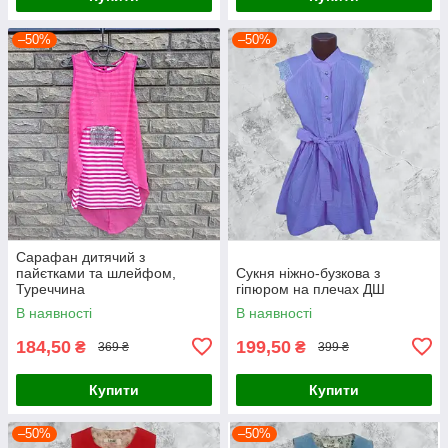
–50%
–50%
Сарафан дитячий з
пайєтками та шлейфом,
Сукня ніжно-бузкова з
Туреччина
гіпюром на плечах ДШ
В наявності
В наявності
184,50
199,50
₴
₴
369 ₴
399 ₴
Купити
Купити
–50%
–50%