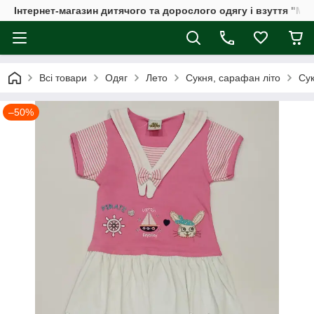
Інтернет-магазин дитячого та дорослого одягу і взуття "Мі
Всі товари
Одяг
Лето
Сукня, сарафан літо
Сук
–50%