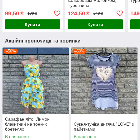
кольоровим малюнком,
Тур
Туреччина
99,50
124,50
149
₴
₴
199 ₴
249 ₴
Купити
Купити
Акційні пропозиції та новинки
–50%
–50%
Сарафан літо "Лимон"
блакитний на тонких
Сукня-туніка дитяча "LOVE" з
бретелях
пайєтками
В наявності
В наявності