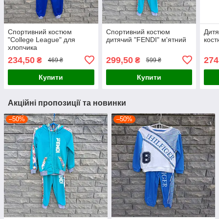
Спортивний костюм
Спортивний костюм
Дитя
"College League" для
дитячий "FENDI" м'ятний
кост
хлопчика
234,50
299,50
274
₴
₴
469 ₴
599 ₴
Купити
Купити
Акційні пропозиції та новинки
–50%
–50%