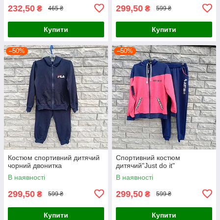
232,50
299,50
₴
₴
465 ₴
599 ₴
Купити
Купити
–50%
–50%
Костюм спортивний дитячий
Спортивний костюм
чорний двонитка
дитячий"Just do it"
В наявності
В наявності
299,50
299,50
₴
₴
599 ₴
599 ₴
Купити
Купити