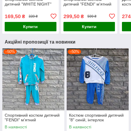
дитячий "WHITE NIGHT"
дитячий "FENDI" м'ятний
кост
169,50
299,50
274
₴
₴
339 ₴
599 ₴
Купити
Купити
Акційні пропозиції та новинки
–50%
–50%
Спортивний костюм дитячий
Костюм спортивний дитячий
"FENDI" м'ятний
"8" синій, інтерлок
В наявності
В наявності