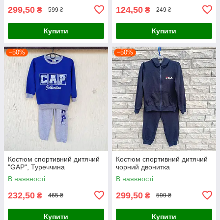
299,50
124,50
₴
₴
599 ₴
249 ₴
Купити
Купити
–50%
–50%
Костюм спортивний дитячий
Костюм спортивний дитячий
"GAP", Туреччина
чорний двонитка
В наявності
В наявності
232,50
299,50
₴
₴
465 ₴
599 ₴
Купити
Купити