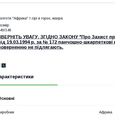
олготи "Африка" т.сірі в горох, махра
озмір:
40/146
ЗВЕРНІТЬ УВАГУ, ЗГІДНО ЗАКОНУ "Про Захист пр
від 19.03.1994 р. за № 172 панчошно-шкарпеткові
поверненню не підлягають.
арактеристики
Основні
иробник
Африка