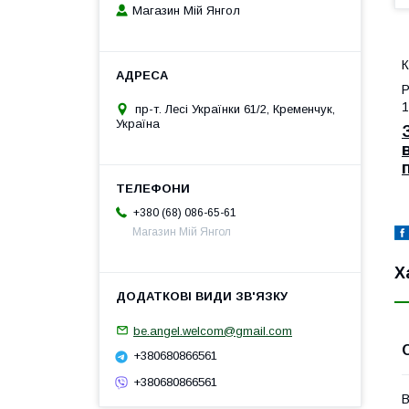
Магазин Мій Янгол
К
Р
1
пр-т. Лесі Українки 61/2, Кременчук,
Україна
+380 (68) 086-65-61
Магазин Мій Янгол
Х
be.angel.welcom@gmail.com
+380680866561
+380680866561
В