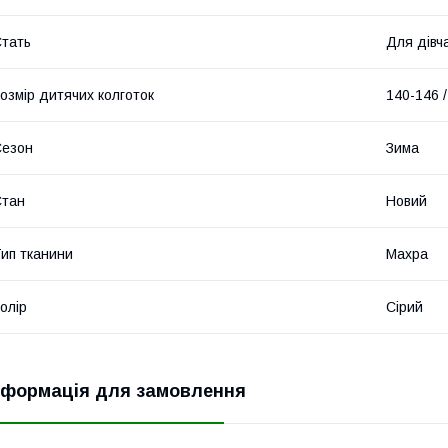
тать
Для дівч
озмір дитячих колготок
140-146 /
Сезон
Зима
Стан
Новий
ип тканини
Махра
олір
Сірий
нформація для замовлення