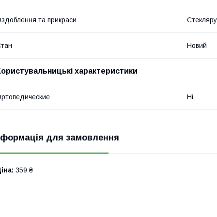
здоблення та прикраси
Стеклярус
Стан
Новий
Користувальницькі характеристики
ртопедические
Ні
нформація для замовлення
іна:
359 ₴