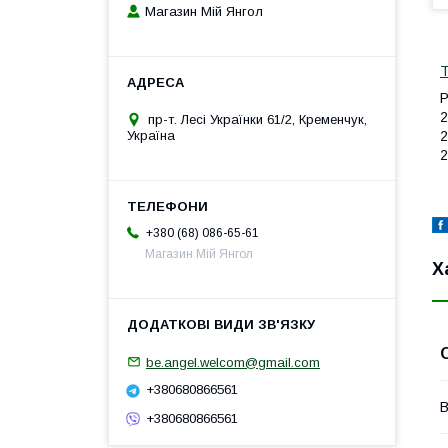
Магазин Мій Янгол
Т
Р
2
пр-т. Лесі Українки 61/2, Кременчук,
Україна
2
2
+380 (68) 086-65-61
Магазин Мій Янгол
Х
be.angel.welcom@gmail.com
+380680866561
В
+380680866561