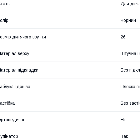
тать
Для дівч
олір
Чорний
озмір дитячого взуття
26
атеріал верху
Штучна ш
атеріал підкладки
Без підк
аблук/Підошва
Плоска п
астібка
Без засті
ртопедичні
Ні
упінатор
Так