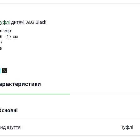
уфлі
дитячі J&G Black
озмір:
6 - 17 см
7
8
арактеристики
Основні
ид взуття
Туфлі