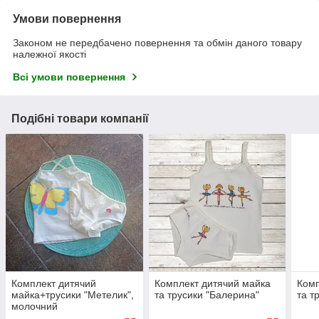
Умови повернення
Законом не передбачено повернення та обмін даного товару
належної якості
Всі умови повернення
Подібні товари компанії
Комплект дитячий
Комплект дитячий майка
Комп
майка+трусики "Метелик",
та трусики "Балерина"
та т
молочний