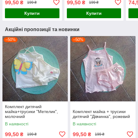
99,50
99,50
74,
₴
₴
199 ₴
199 ₴
Купити
Купити
Акційні пропозиції та новинки
–50%
–50%
Комплект дитячий
майка+трусики "Метелик",
Комплект майка + трусики
молочний
дитячий "Дівчинка", рожевий
В наявності
В наявності
99,50
99,50
₴
₴
199 ₴
199 ₴