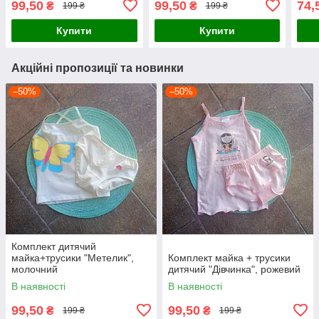
99,50
99,50
74,
₴
₴
199 ₴
199 ₴
Купити
Купити
Акційні пропозиції та новинки
–50%
–50%
Комплект дитячий
майка+трусики "Метелик",
Комплект майка + трусики
молочний
дитячий "Дівчинка", рожевий
В наявності
В наявності
99,50
99,50
₴
₴
199 ₴
199 ₴