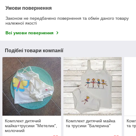
Умови повернення
Законом не передбачено повернення та обмін даного товару
належної якості
Всі умови повернення
Подібні товари компанії
Комплект дитячий
Комплект дитячий майка
Комп
майка+трусики "Метелик",
та трусики "Балерина"
та т
молочний