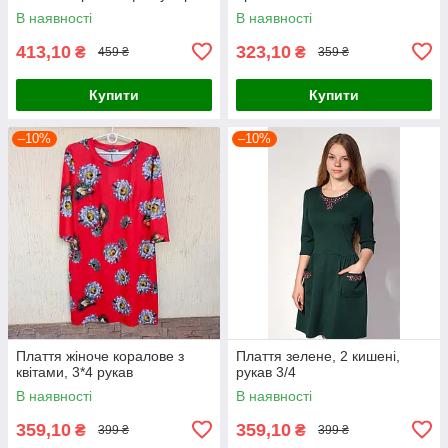
В наявності
В наявності
413,10
323,10
₴
₴
459 ₴
359 ₴
Купити
Купити
–10%
–10%
Плаття жіноче коралове з
Плаття зелене, 2 кишені,
квітами, 3*4 рукав
рукав 3/4
В наявності
В наявності
359,10
359,10
₴
₴
399 ₴
399 ₴