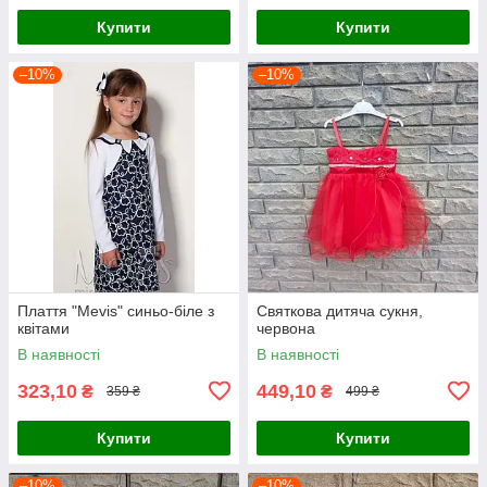
Купити
Купити
–10%
–10%
Плаття "Mevis" синьо-біле з
Святкова дитяча сукня,
квітами
червона
В наявності
В наявності
323,10
449,10
₴
₴
359 ₴
499 ₴
Купити
Купити
–10%
–10%