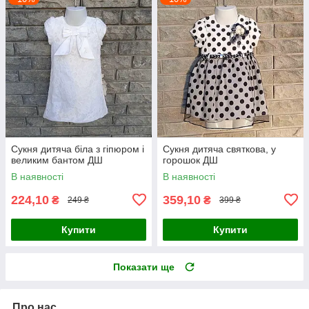
Сукня дитяча біла з гіпюром і
Сукня дитяча святкова, у
великим бантом ДШ
горошок ДШ
В наявності
В наявності
224,10
359,10
₴
₴
249 ₴
399 ₴
Купити
Купити
Показати ще
Про нас