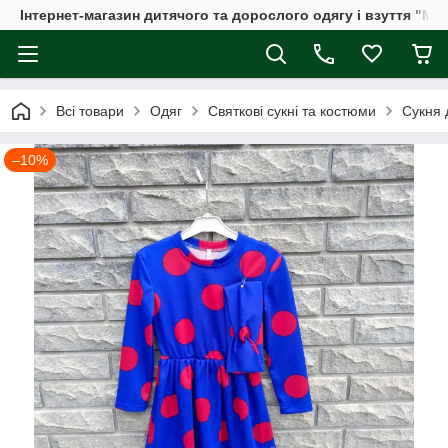
Інтернет-магазин дитячого та дорослого одягу і взуття "Мі
Всі товари
Одяг
Святкові сукні та костюми
Сукня 
–10%