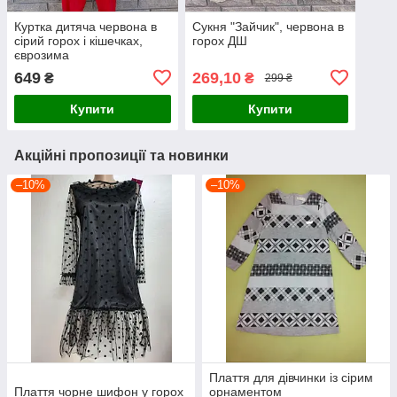
Куртка дитяча червона в
Сукня "Зайчик", червона в
сірий горох і кішечках,
горох ДШ
єврозима
649
269,10
₴
₴
299 ₴
Купити
Купити
Акційні пропозиції та новинки
–10%
–10%
Плаття для дівчинки із сірим
Плаття чорне шифон у горох
орнаментом