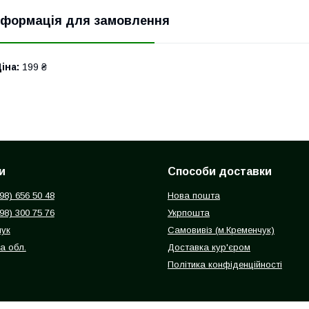
нформація для замовлення
іна:
199 ₴
и
Способи доставки
098) 656 50 48
Нова пошта
098) 300 75 76
Укрпошта
чук
Самовивіз (м.Кременчук)
а обл.
Доставка кур'єром
Політика конфіденційності