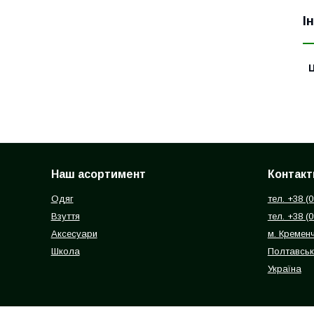
І
Ц
Наш асортимент
Контакт
Одяг
тел. +38 (
Взуття
тел. +38 (
Аксесуари
м. Кремен
Школа
Полтавськ
Україна