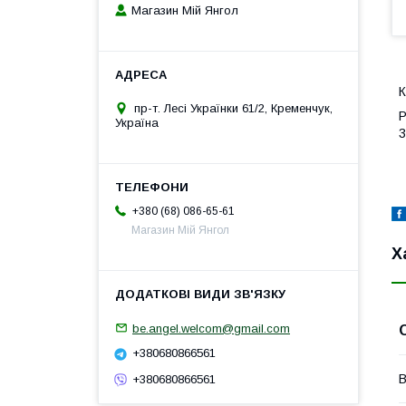
Магазин Мій Янгол
К
пр-т. Лесі Українки 61/2, Кременчук,
Р
Україна
3
+380 (68) 086-65-61
Магазин Мій Янгол
Х
be.angel.welcom@gmail.com
+380680866561
В
+380680866561