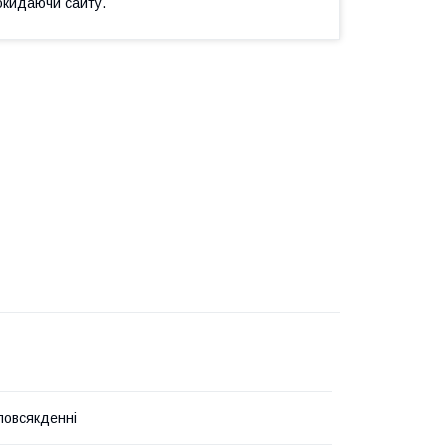
окидаючи сайту.
 повсякденні