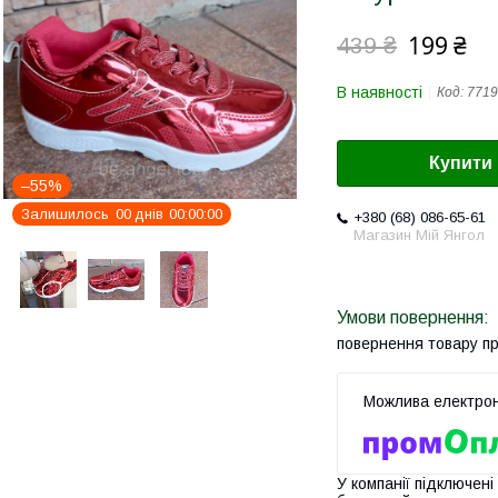
199 ₴
439 ₴
В наявності
Код:
7719
Купити
–55%
Залишилось
0
0
днів
0
0
0
0
0
0
+380 (68) 086-65-61
Магазин Мій Янгол
повернення товару п
У компанії підключені