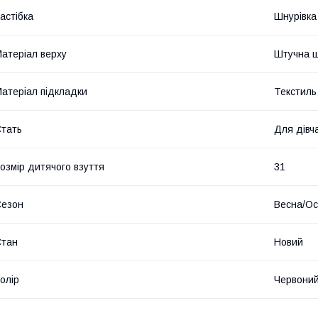
астібка
Шнурівка
атеріал верху
Штучна ш
атеріал підкладки
Текстиль
тать
Для дівч
озмір дитячого взуття
31
Сезон
Весна/Ос
Стан
Новий
олір
Червони