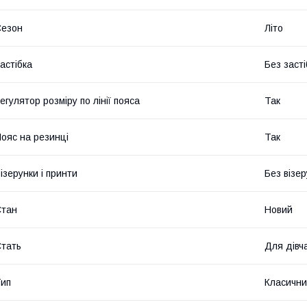
Сезон
Літо
астібка
Без засті
егулятор розміру по лінії пояса
Так
ояс на резинці
Так
ізерунки і принти
Без візер
Стан
Новий
тать
Для дівч
ип
Класичн