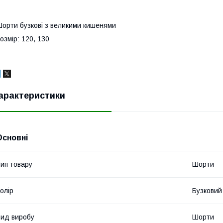
орти бузкові з великими кишенями
озмір: 120, 130
арактеристики
Основні
ип товару
Шорти
олір
Бузковий
ид виробу
Шорти