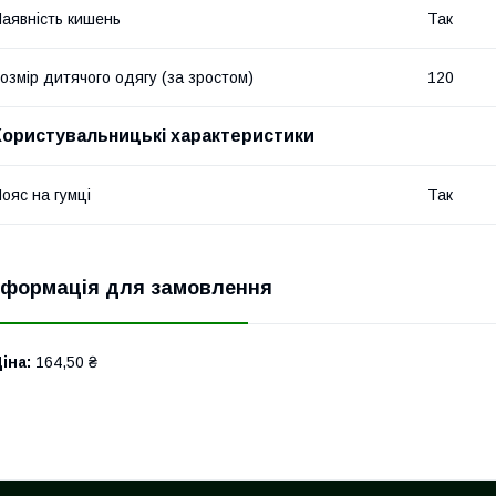
аявність кишень
Так
озмір дитячого одягу (за зростом)
120
Користувальницькі характеристики
ояс на гумці
Так
нформація для замовлення
іна:
164,50 ₴