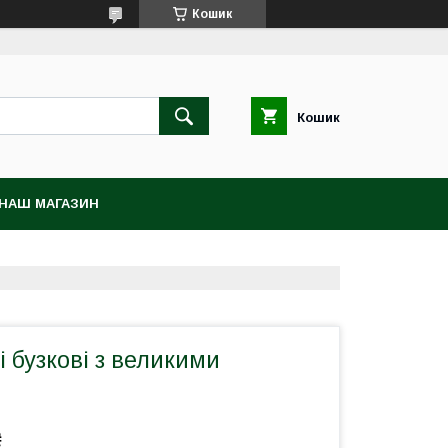
Кошик
Кошик
НАШ МАГАЗИН
 бузкові з великими
₴