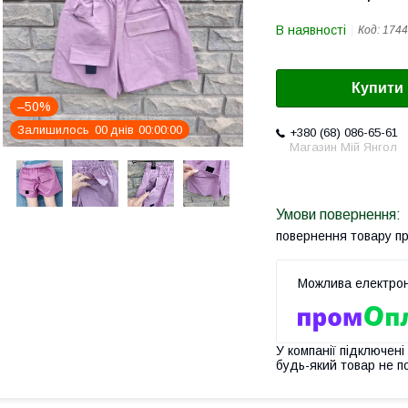
В наявності
Код:
1744
Купити
–50%
Залишилось
0
0
днів
0
0
0
0
0
0
+380 (68) 086-65-61
Магазин Мій Янгол
повернення товару п
У компанії підключені
будь-який товар не п