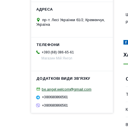
Ш
пр-т. Лесі Українки 61/2, Кременчук,
Р
Україна
+380 (68) 086-65-61
Х
Магазин Мій Янгол
be.angel.welcom@gmail.com
Т
+380680866561
+380680866561
К
В