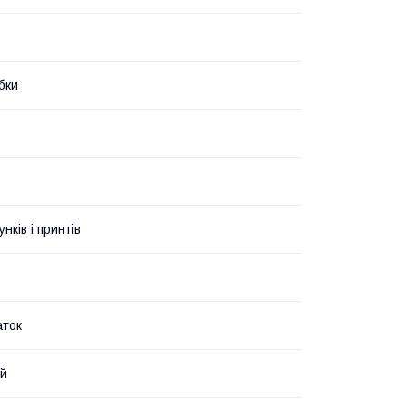
бки
унків і принтів
аток
ий