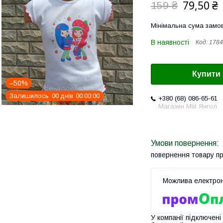
79,50 ₴
159 ₴
Мінімальна сума замов
В наявності
Код:
1784
Купити
–50%
Залишилось
0
0
днів
0
0
0
0
0
0
+380 (68) 086-65-61
Магазин Мій Янгол
повернення товару п
У компанії підключені