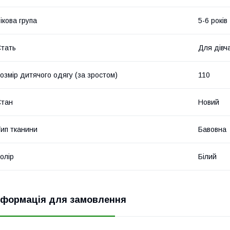
ікова група
5-6 років
тать
Для дівч
озмір дитячого одягу (за зростом)
110
Стан
Новий
ип тканини
Бавовна
олір
Білий
нформація для замовлення