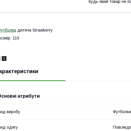
будь-який товар не п
утболка
дитяча Strawberry
озмір: 110
арактеристики
Основні атрибути
ид виробу
Футболк
ид одягу
Повсякде