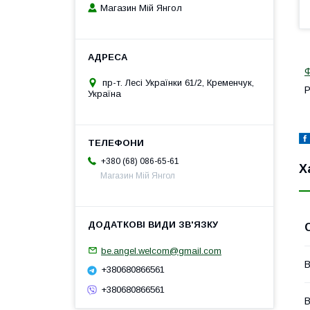
Магазин Мій Янгол
Ф
пр-т. Лесі Українки 61/2, Кременчук,
Р
Україна
+380 (68) 086-65-61
Х
Магазин Мій Янгол
be.angel.welcom@gmail.com
В
+380680866561
+380680866561
В