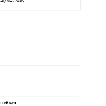
окидаючи сайту.
а
нний одяг