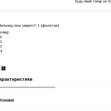
будь-який товар не п
ильниці піна закриті F-1 (фіолетові)
озмір:
0
1
3
4
арактеристики
Основні