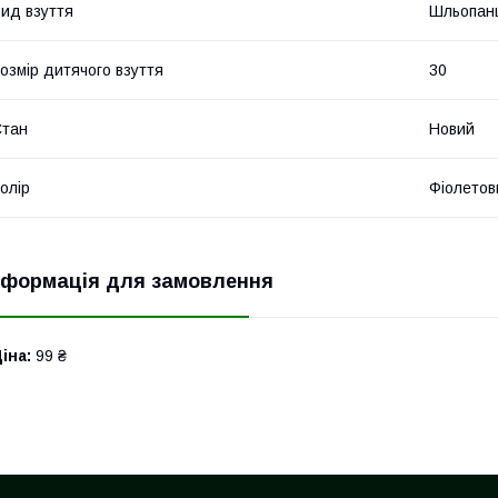
ид взуття
Шльопан
озмір дитячого взуття
30
Стан
Новий
олір
Фіолетов
нформація для замовлення
іна:
99 ₴