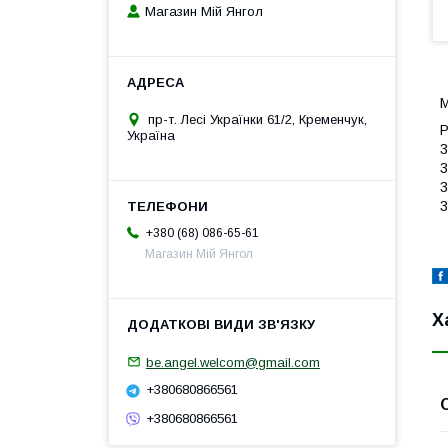
Магазин Мій Янгол
М
пр-т. Лесі Українки 61/2, Кременчук,
Р
Україна
3
3
3
3
+380 (68) 086-65-61
Магазин Мій Янгол
Х
be.angel.welcom@gmail.com
+380680866561
+380680866561