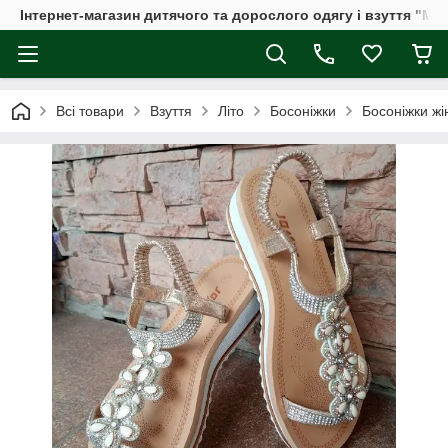
Інтернет-магазин дитячого та дорослого одягу і взуття "Мі
Всі товари
Взуття
Літо
Босоніжки
Босоніжки жін