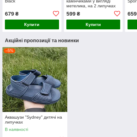
Black
камінчиками у вигляді
Spor
метелика, на 2 липучках
679
599
659
₴
₴
Купити
Купити
Акційні пропозиції та новинки
–5%
Аквашузи "Sydney" дитячі на
липучках
В наявності