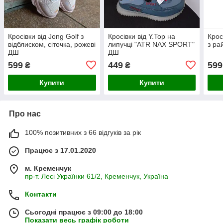
Кросівки від Jong Golf з
Кросівки від Y.Top на
Крос
відблиском, сіточка, рожеві
липучці "ATR NAX SPORT"
з ра
ДШ
ДШ
599
449
599
₴
₴
Купити
Купити
Про нас
100% позитивних з 66 відгуків за рік
Працює з 17.01.2020
м. Кременчук
пр-т. Лесі Українки 61/2, Кременчук, Україна
Контакти
Сьогодні працює з 09:00 до 18:00
Показати весь графік роботи