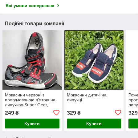
Всі умови повернення
Подібні товари компанії
Мокасини червоні з
Мокасини дитячі на
Роже
прогумованою п'ятою на
липучці
прог
липучках Super Gear,
липу
Угорщина ДШ
249
329
329
₴
₴
Купити
Купити