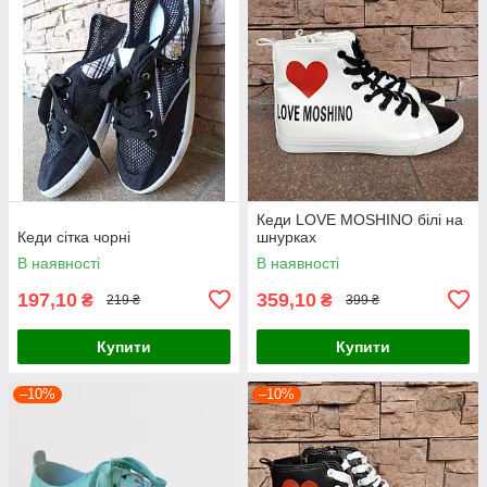
Кеди LOVE MOSHINO білі на
Кеди сітка чорні
шнурках
В наявності
В наявності
197,10
359,10
₴
₴
219 ₴
399 ₴
Купити
Купити
–10%
–10%