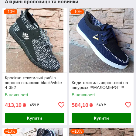
Акційні пропозиції та новинки
–10%
–10%
Кросівки текстильні рябі з
чорною вставкою black/white
Кеди текстиль чорно-сині на
4-352
шнурках !!!МАЛОМЕРЯТ!!!
В наявності
В наявності
413,10
584,10
₴
₴
459 ₴
649 ₴
Купити
Купити
–10%
–10%