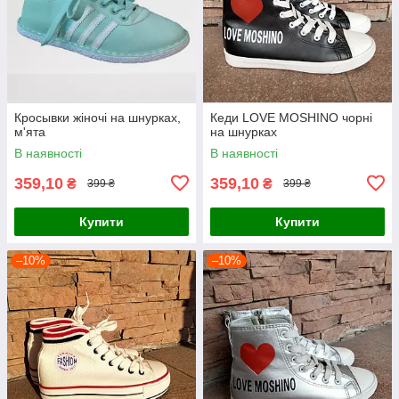
Кросывки жіночі на шнурках,
Кеди LOVE MOSHINO чорні
м'ята
на шнурках
В наявності
В наявності
359,10
359,10
₴
₴
399 ₴
399 ₴
Купити
Купити
–10%
–10%