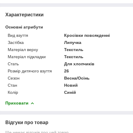
Характеристики
Основні атрибути
Вид взуття
Кросівки повсякденні
Застібка
Липучка
Матеріал верху
Текстиль
Матеріал підкладки
Текстиль
Стать
Для хлопчиків
Розмір дитячого взуття
26
Сезон
Весна/Осінь
Стан
Новий
Колір
Синій
Приховати
Відгуки про товар
Ще немає відгуків про цей товар