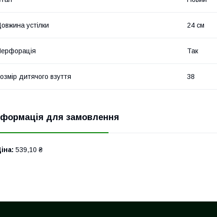
овжина устілки
24 см
Перфорація
Так
озмір дитячого взуття
38
нформація для замовлення
іна:
539,10 ₴