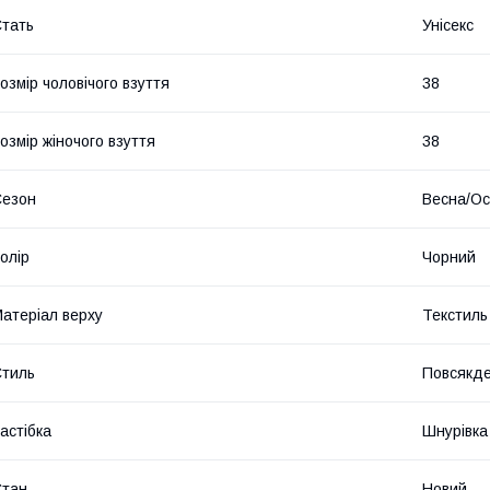
тать
Унісекс
озмір чоловічого взуття
38
озмір жіночого взуття
38
Сезон
Весна/Ос
олір
Чорний
атеріал верху
Текстиль
тиль
Повсякд
астібка
Шнурівка
Стан
Новий