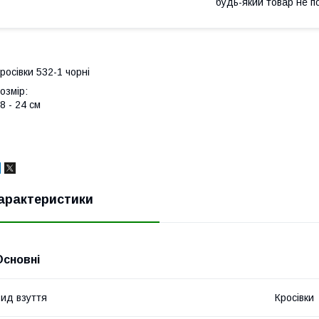
будь-який товар не п
росівки 532-1 чорні
озмір:
8 - 24 см
арактеристики
Основні
ид взуття
Кросівки