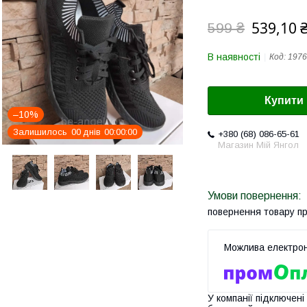
539,10 
599 ₴
В наявності
Код:
1976
Купити
–10%
Залишилось
0
0
днів
0
0
0
0
0
0
+380 (68) 086-65-61
Магазин Мій Янгол
повернення товару п
У компанії підключені