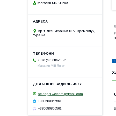
Магазин Мій Янгол
К
пр-т. Лесі Українки 61/2, Кременчук,
Р
Україна
3
+380 (68) 086-65-61
Магазин Мій Янгол
Х
be.angel.welcom@gmail.com
+380680866561
В
+380680866561