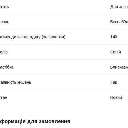
тать
Для хлоп
Сезон
Весна/Ос
озмір дитячого одягу (за зростом)
140
олір
Синій
астібка
Блискавк
аявність кишень
Так
Стан
Новий
нформація для замовлення