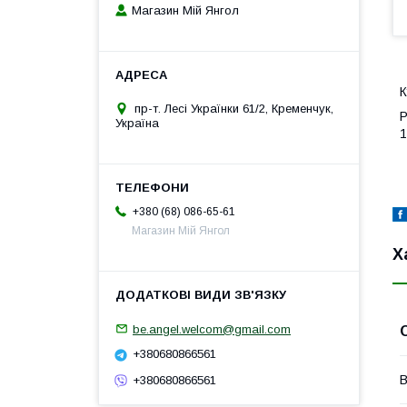
Магазин Мій Янгол
К
пр-т. Лесі Українки 61/2, Кременчук,
Р
Україна
1
+380 (68) 086-65-61
Магазин Мій Янгол
Х
be.angel.welcom@gmail.com
+380680866561
В
+380680866561