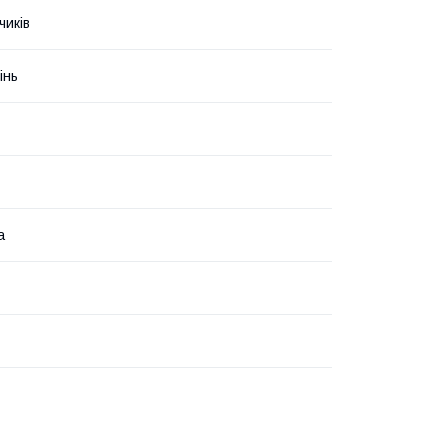
чиків
інь
а