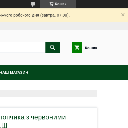
Кошик
ижчого робочого дня (завтра, 07.08).
Кошик
НАШ МАГАЗИН
хлопчика з червоними
ДШ