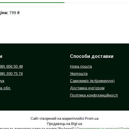
іна:
799 ₴
и
Способи доставки
098) 656 50 48
Нова пошта
098) 300 75 76
Укрпошта
чук
Самовивіз (м.Кременчук)
а обл.
Доставка кур'єром
Політика конфіденційності
Сайт створений на маркетплейсі
Prom.ua
Продавець на Bigl.ua
Інтернет-магазин дитячого та дорослого одягу та взуття "BeAngel" |
Поскаржитися на контент
|
Полі