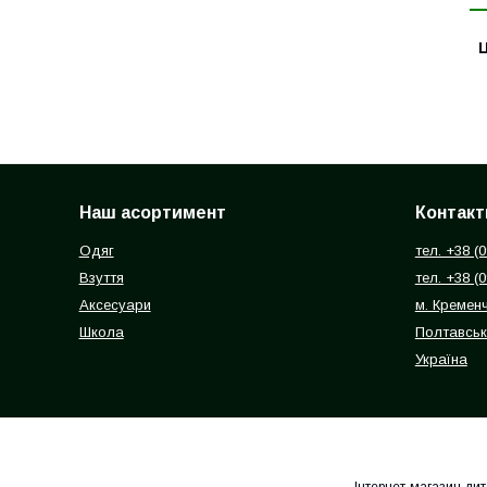
Ц
Наш асортимент
Контакт
Одяг
тел. +38 (
Взуття
тел. +38 (
Аксесуари
м. Кремен
Школа
Полтавськ
Україна