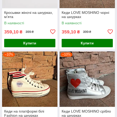
Кросывки жіночі на шнурках,
Кеди LOVE MOSHINO чорні
м'ята
на шнурках
В наявності
В наявності
359,10
359,10
₴
₴
399 ₴
399 ₴
Купити
Купити
–10%
–10%
Кеди на платформі білі
Кеди LOVE MOSHINO срібло
Fashion на шнурках
на шнурках