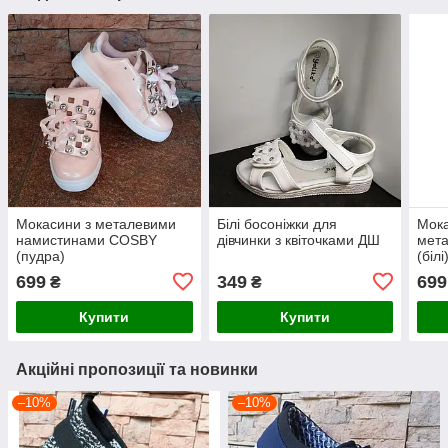
Мокасини з металевими
Білі босоніжки для
Мока
намистинами COSBY
дівчинки з квіточками ДШ
мет
(пудра)
(білі
699
349
699
₴
₴
Купити
Купити
Акційні пропозиції та новинки
–10%
–10%