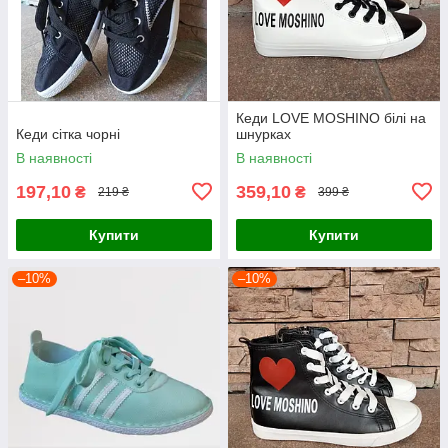
Кеди LOVE MOSHINO білі на
Кеди сітка чорні
шнурках
В наявності
В наявності
197,10
359,10
₴
₴
219 ₴
399 ₴
Купити
Купити
–10%
–10%