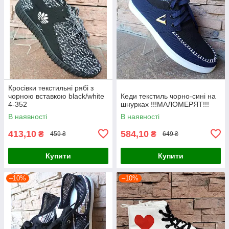
Кросівки текстильні рябі з
чорною вставкою black/white
Кеди текстиль чорно-сині на
4-352
шнурках !!!МАЛОМЕРЯТ!!!
В наявності
В наявності
413,10
584,10
₴
₴
459 ₴
649 ₴
Купити
Купити
–10%
–10%