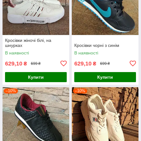
Кросівки жіночі білі, на
шнурках
Кросівки чорні з синім
В наявності
В наявності
629,10
629,10
₴
₴
699 ₴
699 ₴
Купити
Купити
–10%
–10%