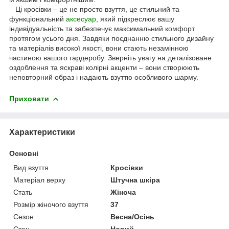
Ці кросівки – це не просто взуття, це стильний та
функціональний
аксесуар
, який підкреслює вашу
індивідуальність та забезпечує максимальний комфорт
протягом усього дня. Завдяки поєднанню стильного дизайну
та матеріалів високої якості, вони стають незамінною
частиною вашого гардеробу. Зверніть увагу на деталізоване
оздоблення та яскраві колірні акценти – вони створюють
неповторний образ і надають взуттю особливого шарму.
Приховати
Характеристики
Основні
Вид взуття
Кросівки
Матеріал верху
Штучна шкіра
Стать
Жіноча
Розмір жіночого взуття
37
Сезон
Весна/Осінь
Стан
Новий