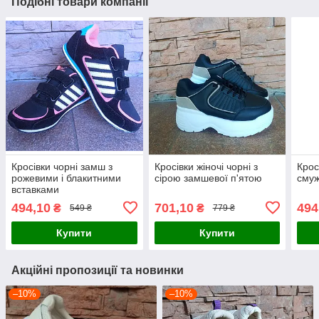
Подібні товари компанії
Кросівки чорні замш з
Кросівки жіночі чорні з
Крос
рожевими і блакитними
сірою замшевої п'ятою
смуж
вставками
494,10
701,10
494
₴
₴
549 ₴
779 ₴
Купити
Купити
Акційні пропозиції та новинки
–10%
–10%