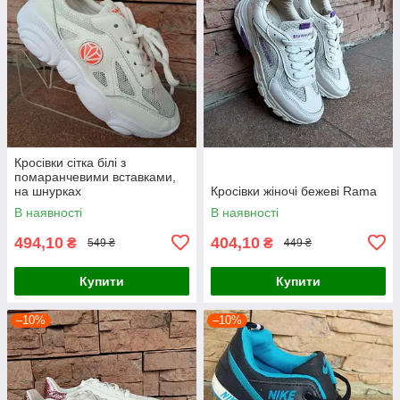
Кросівки сітка білі з
помаранчевими вставками,
на шнурках
Кросівки жіночі бежеві Rama
В наявності
В наявності
494,10
404,10
₴
₴
549 ₴
449 ₴
Купити
Купити
–10%
–10%