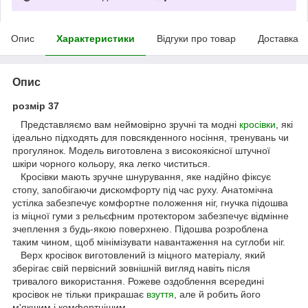
Опис
Характеристики
Відгуки про товар
Доставка
Опис
розмір 37
Представляємо вам неймовірно зручні та модні
кросівки
, які
ідеально підходять для повсякденного носіння, тренувань чи
прогулянок. Модель виготовлена ​​з високоякісної штучної
шкіри чорного кольору, яка легко чиститься.
Кросівки мають зручне шнурування, яке надійно фіксує
стопу, запобігаючи дискомфорту під час руху. Анатомічна
устілка забезпечує комфортне положення ніг, гнучка підошва
із міцної гуми з рельєфним протектором забезпечує відмінне
зчеплення з будь-якою поверхнею. Підошва розроблена
таким чином, щоб мінімізувати навантаження на суглоби ніг.
Верх кросівок виготовлений із міцного матеріалу, який
зберігає свій первісний зовнішній вигляд навіть після
тривалого використання. Рожеве оздоблення всередині
кросівок не тільки прикрашає
взуття
, але й робить його
м'якшим і комфортнішим.