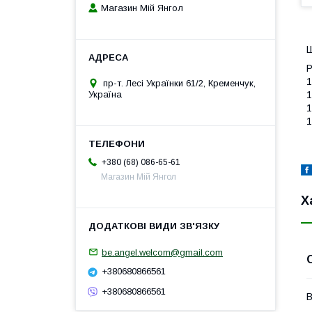
Магазин Мій Янгол
Ш
Р
1
пр-т. Лесі Українки 61/2, Кременчук,
Україна
1
1
1
+380 (68) 086-65-61
Магазин Мій Янгол
Х
be.angel.welcom@gmail.com
+380680866561
+380680866561
В