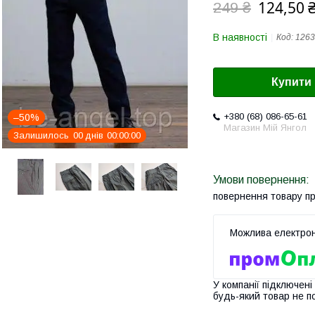
124,50 
249 ₴
В наявності
Код:
1263
Купити
+380 (68) 086-65-61
–50%
Магазин Мій Янгол
Залишилось
0
0
днів
0
0
0
0
0
0
повернення товару п
У компанії підключені
будь-який товар не п