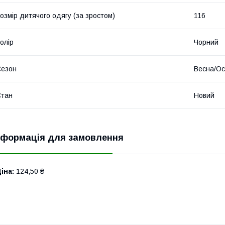
озмір дитячого одягу (за зростом)
116
олір
Чорний
Сезон
Весна/Ос
Стан
Новий
нформація для замовлення
іна:
124,50 ₴