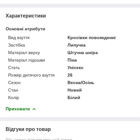
Характеристики
Основні атрибути
Вид взуття
Кросівки повсякденні
Застібка
Липучка
Матеріал верху
Штучна шкіра
Матеріал підошви
Піна
Стать
Унісекс
Розмір дитячого взуття
26
Сезон
Весна/Осінь
Стан
Новий
Колір
Білий
Приховати
Відгуки про товар
Ще немає відгуків про цей товар