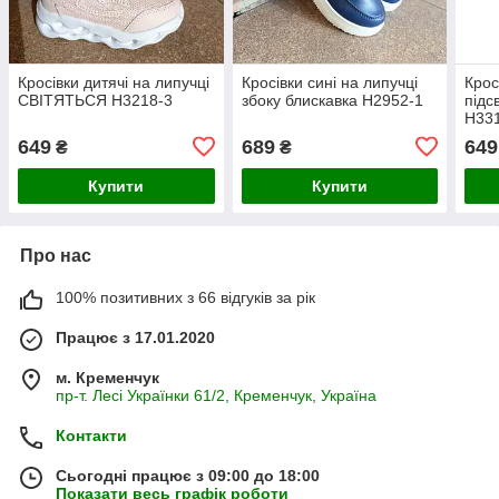
Кросівки дитячі на липучці
Кросівки сині на липучці
Кросі
СВІТЯТЬСЯ Н3218-3
збоку блискавка Н2952-1
підс
Н33
649
689
649
₴
₴
Купити
Купити
Про нас
100% позитивних з 66 відгуків за рік
Працює з 17.01.2020
м. Кременчук
пр-т. Лесі Українки 61/2, Кременчук, Україна
Контакти
Сьогодні працює з 09:00 до 18:00
Показати весь графік роботи