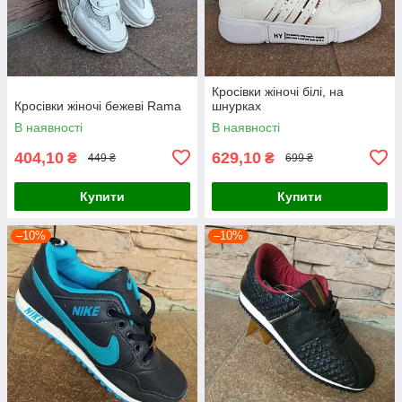
Кросівки жіночі білі, на
Кросівки жіночі бежеві Rama
шнурках
В наявності
В наявності
404,10
629,10
₴
₴
449 ₴
699 ₴
Купити
Купити
–10%
–10%