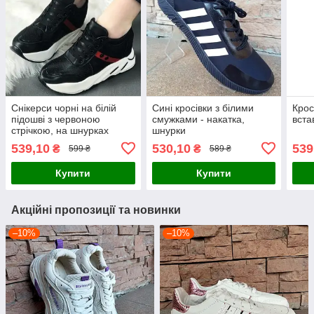
Снікерси чорні на білій
Сині кросівки з білими
Крос
підошві з червоною
смужками - накатка,
вста
стрічкою, на шнурках
шнурки
539,10
530,10
539
₴
₴
599 ₴
589 ₴
Купити
Купити
Акційні пропозиції та новинки
–10%
–10%