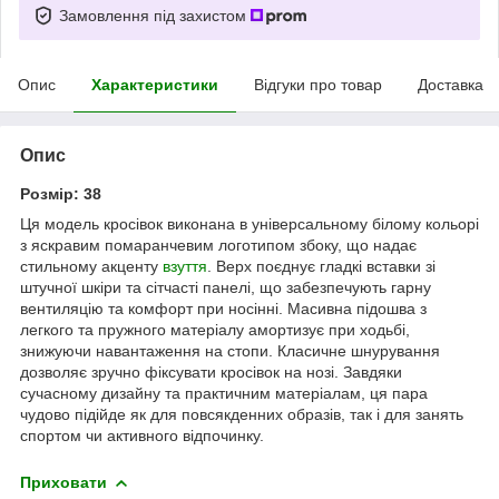
Замовлення під захистом
Опис
Характеристики
Відгуки про товар
Доставка
Опис
Розмір: 38
Ця модель кросівок виконана в універсальному білому кольорі
з яскравим помаранчевим логотипом збоку, що надає
стильному акценту
взуття
. Верх поєднує гладкі вставки зі
штучної шкіри та сітчасті панелі, що забезпечують гарну
вентиляцію та комфорт при носінні. Масивна підошва з
легкого та пружного матеріалу амортизує при ходьбі,
знижуючи навантаження на стопи. Класичне шнурування
дозволяє зручно фіксувати кросівок на нозі. Завдяки
сучасному дизайну та практичним матеріалам, ця пара
чудово підійде як для повсякденних образів, так і для занять
спортом чи активного відпочинку.
Приховати