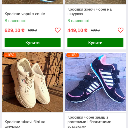
Кросівки жіночі чорні на
Кросівки чорні з синім
шнурках
В наявності
В наявності
629,10
449,10
₴
₴
699 ₴
499 ₴
Купити
Купити
–10%
–10%
Кросівки чорні замш з
Кросівки жіночі білі на
рожевими і блакитними
шнурках
вставками