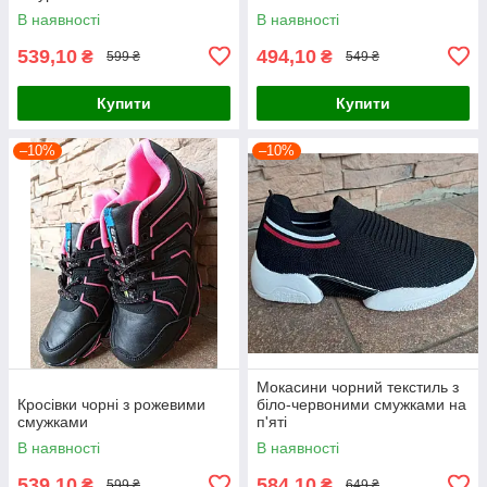
В наявності
В наявності
539,10
494,10
₴
₴
599 ₴
549 ₴
Купити
Купити
–10%
–10%
Мокасини чорний текстиль з
Кросівки чорні з рожевими
біло-червоними смужками на
смужками
п'яті
В наявності
В наявності
539,10
584,10
₴
₴
599 ₴
649 ₴