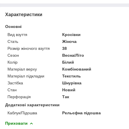
Характеристики
Основні
Вид взуття
Кросівки
Стать
Жіноча
Розмір жіночого взуття
38
Сезон
Весна/Літо
Колір
Білий
Матеріал верху
Комбінований
Матеріал підкладки
Текстиль
Застібка
Шнурівка
Стан
Новий
Перфорація
Так
Додаткові характеристики
Каблук/Підошва
Рельєфна підошва
Приховати