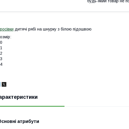
будь-який товар не п
росівки
дитячі рябі на шнурку з білою підошвою
озмір:
0
1
2
3
4
арактеристики
Основні атрибути