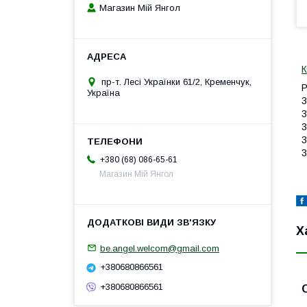
Магазин Мій Янгол
К
пр-т. Лесі Українки 61/2, Кременчук,
Р
Україна
3
3
3
3
3
+380 (68) 086-65-61
Магазин Мій Янгол
Х
be.angel.welcom@gmail.com
+380680866561
+380680866561