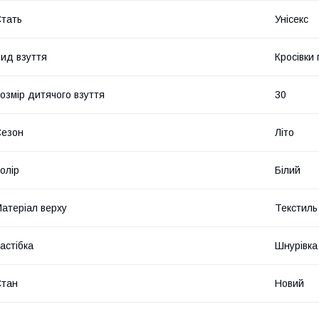
тать
Унісекс
ид взуття
Кросівки
озмір дитячого взуття
30
Сезон
Літо
олір
Білий
атеріал верху
Текстиль
астібка
Шнурівка
Стан
Новий