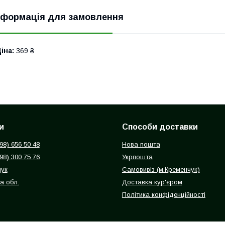
нформація для замовлення
іна:
369 ₴
и
Способи доставки
098) 656 50 48
Нова пошта
098) 300 75 76
Укрпошта
чук
Самовивіз (м.Кременчук)
а обл.
Доставка кур'єром
Політика конфіденційності