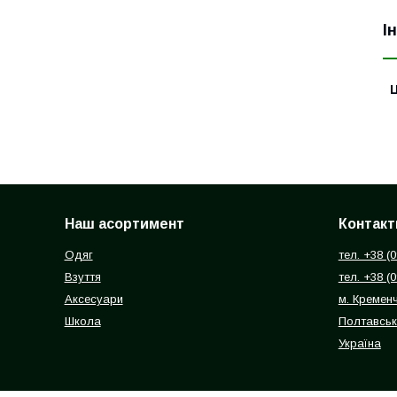
І
Ц
Наш асортимент
Контакт
Одяг
тел. +38 (
Взуття
тел. +38 (
Аксесуари
м. Кремен
Школа
Полтавськ
Україна