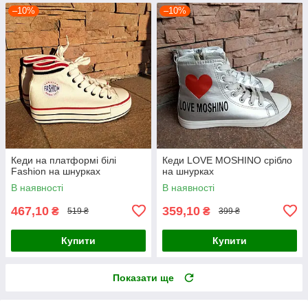
–10%
–10%
Кеди на платформі білі
Кеди LOVE MOSHINO срібло
Fashion на шнурках
на шнурках
В наявності
В наявності
467,10
359,10
₴
₴
519 ₴
399 ₴
Купити
Купити
Показати ще