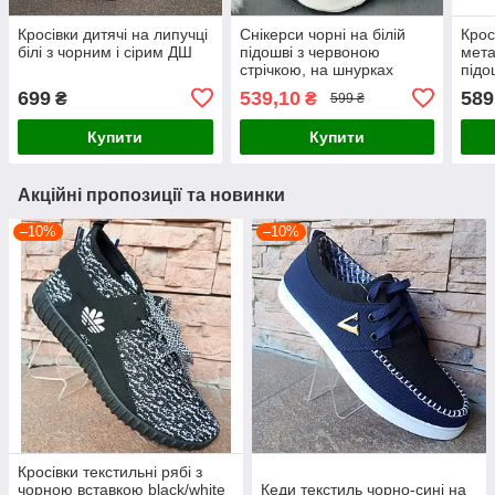
Кросівки дитячі на липучці
Снікерси чорні на білій
Крос
білі з чорним і сірим ДШ
підошві з червоною
мета
стрічкою, на шнурках
підо
699
539,10
589
₴
₴
599 ₴
Купити
Купити
Акційні пропозиції та новинки
–10%
–10%
Кросівки текстильні рябі з
чорною вставкою black/white
Кеди текстиль чорно-сині на