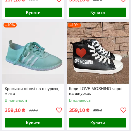
Купити
Купити
–10%
–10%
Кросывки жіночі на шнурках,
Кеди LOVE MOSHINO чорні
м'ята
на шнурках
В наявності
В наявності
359,10
359,10
₴
₴
399 ₴
399 ₴
Купити
Купити