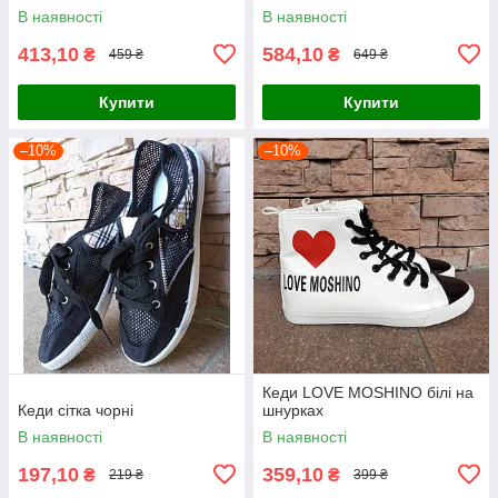
В наявності
В наявності
413,10
584,10
₴
₴
459 ₴
649 ₴
Купити
Купити
–10%
–10%
Кеди LOVE MOSHINO білі на
Кеди сітка чорні
шнурках
В наявності
В наявності
197,10
359,10
₴
₴
219 ₴
399 ₴