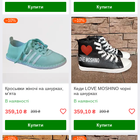
Купити
Купити
–10%
–10%
Кросывки жіночі на шнурках,
Кеди LOVE MOSHINO чорні
м'ята
на шнурках
В наявності
В наявності
359,10
359,10
₴
₴
399 ₴
399 ₴
Купити
Купити
–10%
–10%