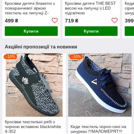
Кросівки дитячі блакитні з
Кросівки дитячі THE BEST
Кеди
помаранчевої зіркою
високі на липучці з LED
сіри
текстиль на липучці Z-
підсвіткою
шнур
2163
499
719
399
₴
₴
Купити
Купити
Акційні пропозиції та новинки
–10%
–10%
Кросівки текстильні рябі з
чорною вставкою black/white
Кеди текстиль чорно-сині на
4-352
шнурках !!!МАЛОМЕРЯТ!!!