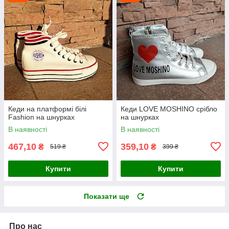
Кеди на платформі білі
Кеди LOVE MOSHINO срібло
Fashion на шнурках
на шнурках
В наявності
В наявності
467,10
359,10
₴
₴
519 ₴
399 ₴
Купити
Купити
Показати ще
Про нас