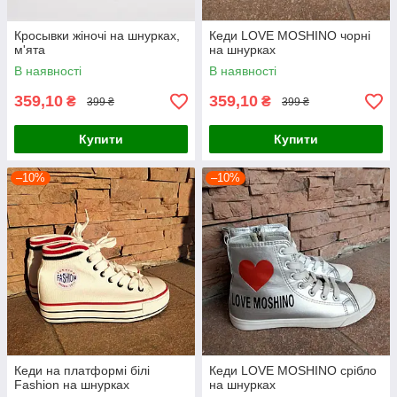
Кросывки жіночі на шнурках,
Кеди LOVE MOSHINO чорні
м'ята
на шнурках
В наявності
В наявності
359,10
359,10
₴
₴
399 ₴
399 ₴
Купити
Купити
–10%
–10%
Кеди на платформі білі
Кеди LOVE MOSHINO срібло
Fashion на шнурках
на шнурках