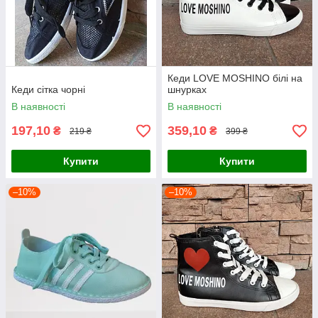
Кеди LOVE MOSHINO білі на
Кеди сітка чорні
шнурках
В наявності
В наявності
197,10
359,10
₴
₴
219 ₴
399 ₴
Купити
Купити
–10%
–10%