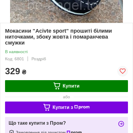
Мокасини "Acivte sport" прошиті білими
ниточками, збоку жовта і помаранчева
смужки
В наявності
Код: 6801
Роздріб
329
₴
Купити
або
Купити з
Що таке купити з Пром?
Замовлення під захистом