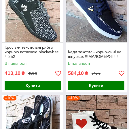
Кросівки текстильні рябі з
чорною вставкою black/white
Кеди текстиль чорно-сині на
4-352
шнурках !!!МАЛОМЕРЯТ!!!
В наявності
В наявності
413,10
584,10
₴
₴
459 ₴
649 ₴
Купити
Купити
–10%
–10%