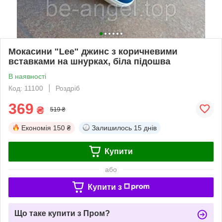
Мокасини "Lее" джинс з коричневими
вставками на шнурках, біла підошва
В наявності
Код: 11100
Роздріб
369
₴
519 ₴
Економія
150 ₴
Залишилось
15 днів
Купити
або
Купити з
Що таке купити з Пром?