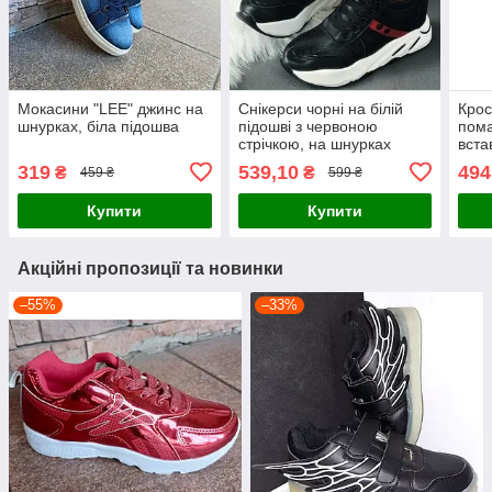
Мокасини "LEE" джинс на
Снікерси чорні на білій
Кросі
шнурках, біла підошва
підошві з червоною
пом
стрічкою, на шнурках
вста
319
539,10
494
₴
₴
459 ₴
599 ₴
Купити
Купити
Акційні пропозиції та новинки
–55%
–33%