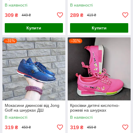
В наявності
В наявності
309
289
₴
₴
449 ₴
419 ₴
Купити
Купити
–31%
–31%
Мокасини джинсові від Jong
Кросівки дитячі кислотно-
Golf на шнурках ДШ
рожеві на шнурках
В наявності
В наявності
319
319
₴
₴
459 ₴
459 ₴