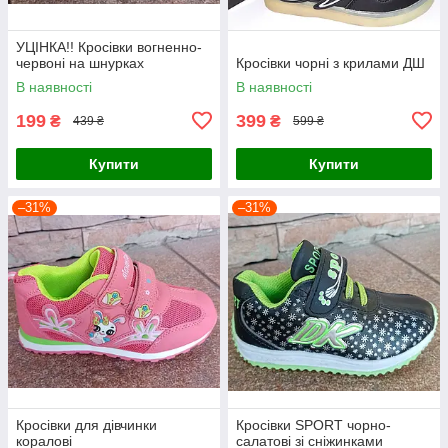
УЦІНКА!! Кросівки вогненно-
червоні на шнурках
Кросівки чорні з крилами ДШ
В наявності
В наявності
199
399
₴
₴
439 ₴
599 ₴
Купити
Купити
–31%
–31%
Кросівки для дівчинки
Кросівки SPORT чорно-
коралові
салатові зі сніжинками