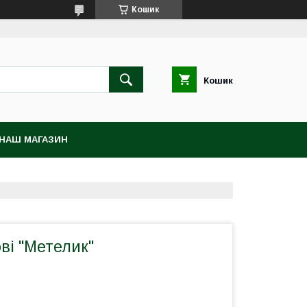
Кошик
Кошик
НАШ МАГАЗИН
ві "Метелик"