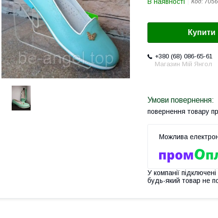
В наявності
Код:
7056
Купити
+380 (68) 086-65-61
Магазин Мій Янгол
повернення товару п
У компанії підключені
будь-який товар не п