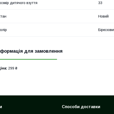
озмір дитячого взуття
33
Стан
Новий
олір
Бірюзови
нформація для замовлення
іна:
299 ₴
и
Способи доставки