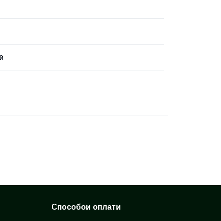
й
Способои оплати