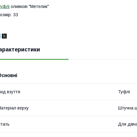
уфлі
оливкові "Метелик"
озмір: 33
арактеристики
Основні
ид взуття
Туфлі
атеріал верху
Штучна ш
тать
Для дівч