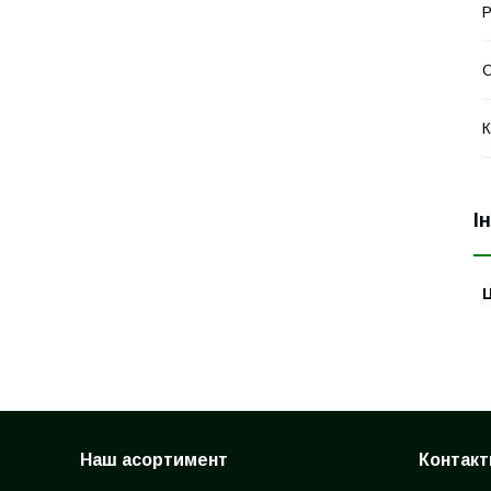
Р
К
І
Ц
Наш асортимент
Контакт