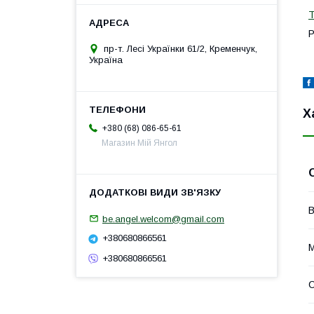
Т
Р
пр-т. Лесі Українки 61/2, Кременчук,
Україна
Х
+380 (68) 086-65-61
Магазин Мій Янгол
В
be.angel.welcom@gmail.com
+380680866561
М
+380680866561
С