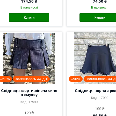
174,50 ₴
74,50 ₴
В наявності
В наявності
Купити
Купити
–50%
Залишилось 44 дні
–50%
Залишилось 44 д
Спідниця-шорти жіноча синя
Спідниця чорна з р
в смужку
17990
17999
199 ₴
129 ₴
99,50 ₴