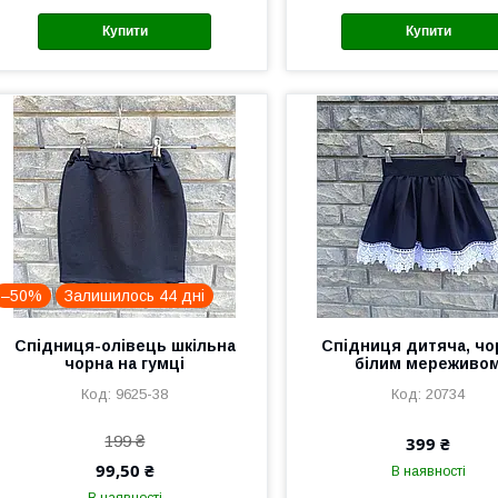
Купити
Купити
–50%
Залишилось 44 дні
Спідниця-олівець шкільна
Спідниця дитяча, чо
чорна на гумці
білим мереживо
9625-38
20734
199 ₴
399 ₴
99,50 ₴
В наявності
В наявності