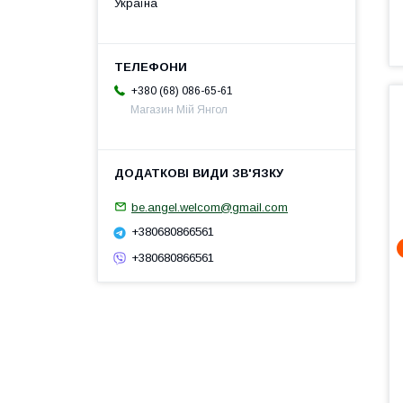
Україна
+380 (68) 086-65-61
Магазин Мій Янгол
be.angel.welcom@gmail.com
+380680866561
+380680866561