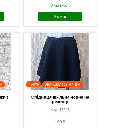
В наявності
Купити
ні
–50%
Залишилось 44 дні
ки з
Спідниця шкільна чорна на
резинці
17998
199 ₴