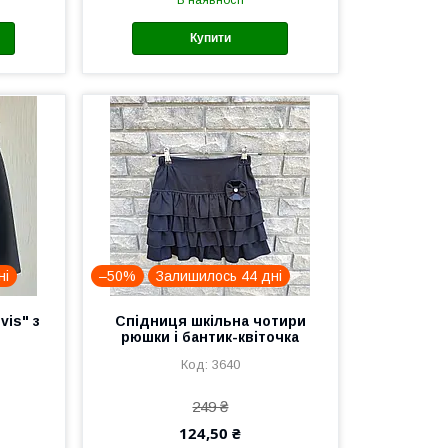
Купити
ні
–50%
Залишилось 44 дні
vis" з
Спідниця шкільна чотири
рюшки і бантик-квіточка
3640
249 ₴
124,50 ₴