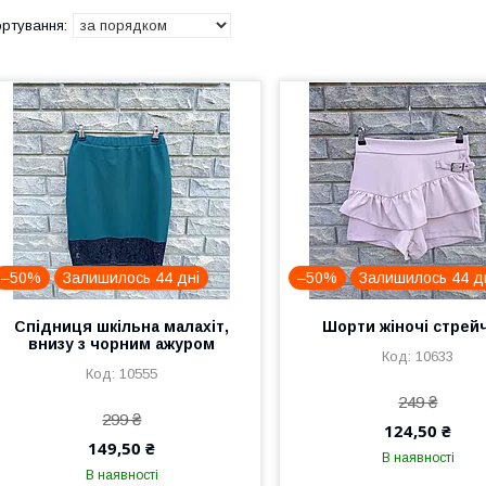
–50%
Залишилось 44 дні
–50%
Залишилось 44 д
Спідниця шкільна малахіт,
Шорти жіночі стрей
внизу з чорним ажуром
10633
10555
249 ₴
299 ₴
124,50 ₴
149,50 ₴
В наявності
В наявності