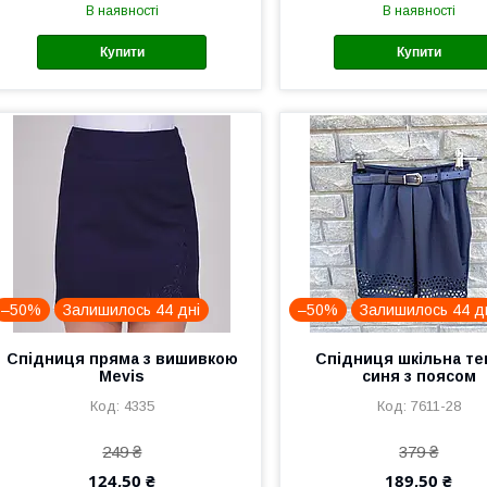
В наявності
В наявності
Купити
Купити
–50%
Залишилось 44 дні
–50%
Залишилось 44 д
Спідниця пряма з вишивкою
Спідниця шкільна те
Mevis
синя з поясом
4335
7611-28
249 ₴
379 ₴
124,50 ₴
189,50 ₴