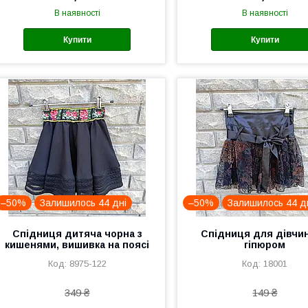
В наявності
В наявності
Купити
Купити
–50%
Залишилось 44 дні
–50%
Залишилось 44 д
Спідниця дитяча чорна з
Спідниця для дівчин
кишенями, вишивка на поясі
гіпюром
8975-122
18001
349 ₴
149 ₴