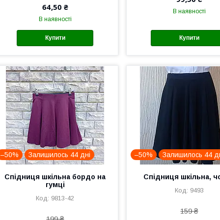
64,50 ₴
В наявності
В наявності
Купити
Купити
–50%
Залишилось 44 дні
–50%
Залишилось 44 д
Спідниця шкільна бордо на
Спідниця шкільна, ч
гумці
9493
9813-42
159 ₴
199 ₴