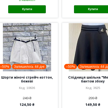
Купити
Купити
–50%
Залишилось 44 дні
–50%
Залишилось 44 д
Шорти жіночі стрейч-коттон,
Спідниця шкільна "Me
бежеві
бантом збоку
10636
3625
249 ₴
299 ₴
124,50 ₴
149,50 ₴