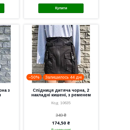
Купити
–50%
Залишилось 44 дні
рна з
Спідниця дитяча чорна, 2
м
накладні кишені, з ременем
10635
349 ₴
174,50 ₴
В наявності