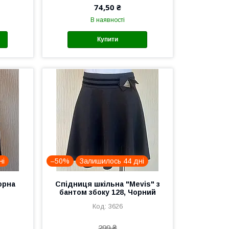
74,50 ₴
В наявності
Купити
ні
–50%
Залишилось 44 дні
орна
Спідниця шкільна "Mevis" з
бантом збоку 128, Чорний
3626
299 ₴