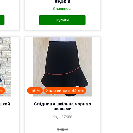
99,50 ₴
В наявності
Купити
ні
–50%
Залишилось 44 дні
юшкой
Спідниця шкільна чорна з
рюшами
17988
149 ₴