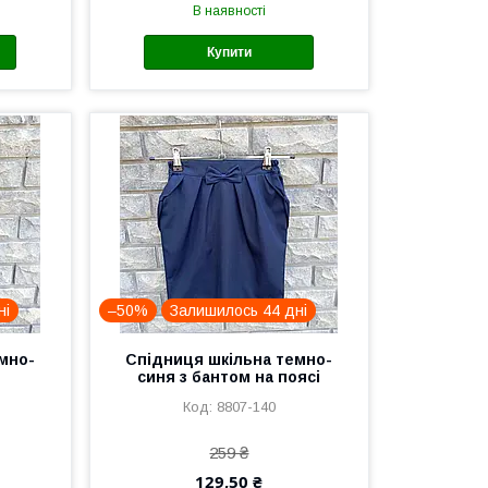
В наявності
Купити
ні
–50%
Залишилось 44 дні
мно-
Спідниця шкільна темно-
синя з бантом на поясі
8807-140
259 ₴
129,50 ₴