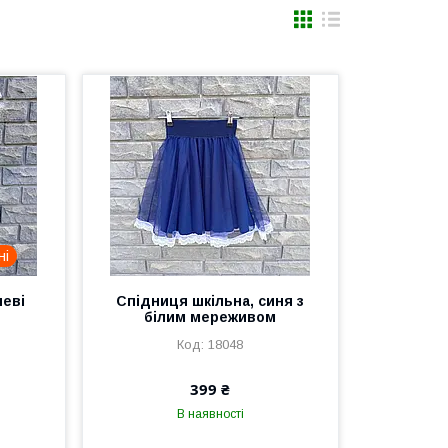
ні
чеві
Спідниця шкільна, синя з
білим мереживом
18048
399 ₴
В наявності