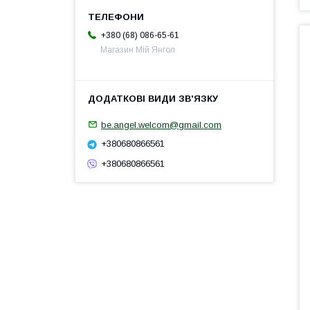
+380 (68) 086-65-61
Магазин Мій Янгол
be.angel.welcom@gmail.com
+380680866561
+380680866561