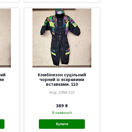
ний
Комбінезон суцільний
ми
чорний із яскравими
вставками. 110
2058-110
389 ₴
В наявності
Купити