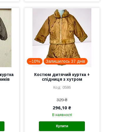
–10%
Залишилось 37 днів
куртка
Костюм дитячий куртка +
иків
спідниця з хутром
0586
329 ₴
296,10 ₴
В наявності
Купити