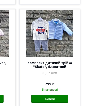
ve",
Комплект дитячий трійка
"Skate", блакитний
19391
799 ₴
В наявності
Купити