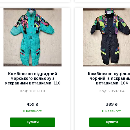
Комбінезон відрядний
Комбінезон суціль
морського кольору з
чорний із яскрави
яскравими вставками. 110
вставками. 104
1830-110
2058-104
459 ₴
389 ₴
В наявності
В наявності
Купити
Купити