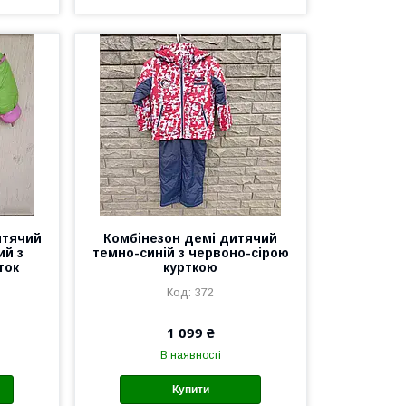
итячий
Комбінезон демі дитячий
ий з
темно-синій з червоно-сірою
ток
курткою
372
1 099 ₴
В наявності
Купити