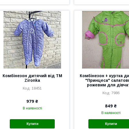
Комбінезон дитячий від ТМ
Комбінезон + куртка д
Zironka
"Принцеса" салатов
рожевим для дівча
18451
7986
979 ₴
849 ₴
В наявності
В наявності
Купити
Купити