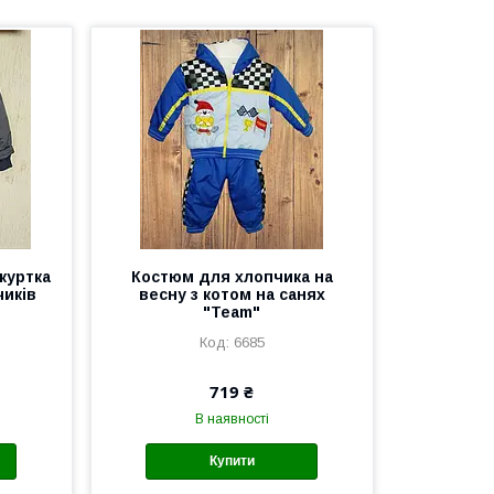
куртка
Костюм для хлопчика на
иків
весну з котом на санях
"Team"
6685
719 ₴
В наявності
Купити