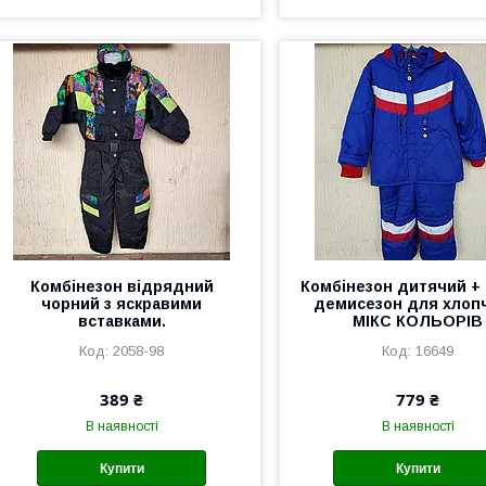
Комбінезон відрядний
Комбінезон дитячий + 
чорний з яскравими
демисезон для хлопч
вставками.
МІКС КОЛЬОРІВ
2058-98
16649
389 ₴
779 ₴
В наявності
В наявності
Купити
Купити