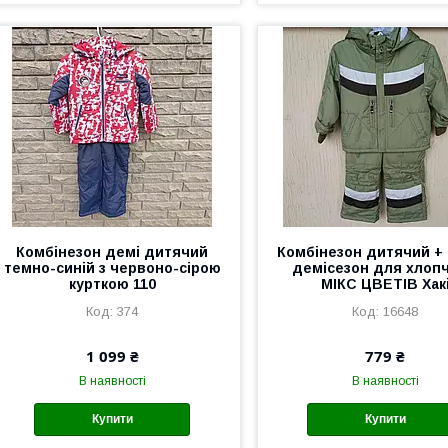
Комбінезон демі дитячий
Комбінезон дитячий + 
темно-синій з червоно-сірою
демісезон для хлопч
курткою 110
МІКС ЦВЕТІВ Хак
374
16648
1 099 ₴
779 ₴
В наявності
В наявності
Купити
Купити