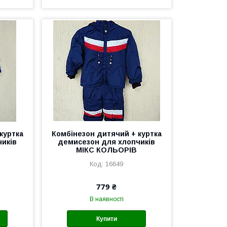
куртка
Комбінезон дитячий + куртка
иків
демисезон для хлопчиків
МІКС КОЛЬОРІВ
16649
779 ₴
В наявності
Купити