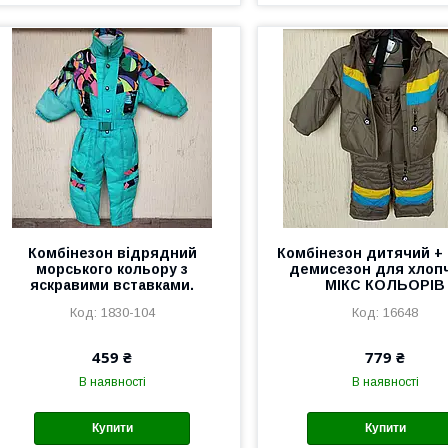
Комбінезон відрядний
Комбінезон дитячий + 
морського кольору з
демисезон для хлопч
яскравими вставками.
МІКС КОЛЬОРІВ
1830-104
16648
459 ₴
779 ₴
В наявності
В наявності
Купити
Купити