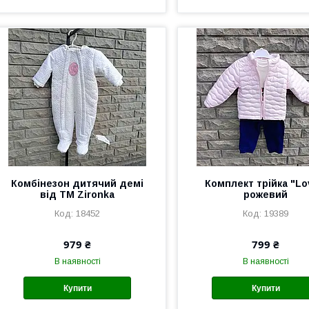
Комбінезон дитячий демі
Комплект трійка "Lo
від ТМ Zironka
рожевий
18452
19389
979 ₴
799 ₴
В наявності
В наявності
Купити
Купити