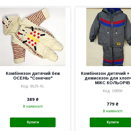
Комбінезон дитячий беж
Комбінезон дитячий + 
ОСЕНЬ "Сонечко"
демисезон для хлопч
МІКС КОЛЬОРІВ
9125-XL
16650
389 ₴
779 ₴
В наявності
В наявності
Купити
Купити