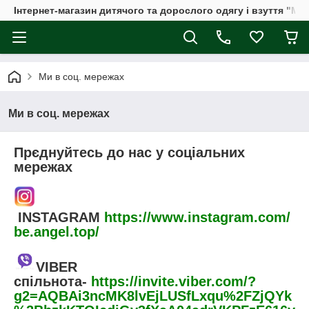
Інтернет-магазин дитячого та дорослого одягу і взуття "Мі
Ми в соц. мережах
Ми в соц. мережах
Прєднуйтесь до нас у соціальних
мережах
INSTAGRAM
https://www.instagram.com/
be.angel.top/
VIBER
спільнота
-
https://invite.viber.com/?
g2=AQBAi3ncMK8lvEjLUSfLxqu%2FZjQYk